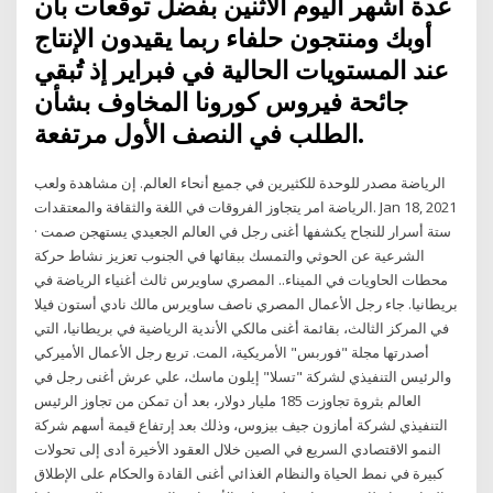
عدة أشهر اليوم الاثنين بفضل توقعات بأن
أوبك ومنتجون حلفاء ربما يقيدون الإنتاج
عند المستويات الحالية في فبراير إذ تُبقي
جائحة فيروس كورونا المخاوف بشأن
الطلب في النصف الأول مرتفعة.
الرياضة مصدر للوحدة للكثيرين في جميع أنحاء العالم. إن مشاهدة ولعب
الرياضة امر يتجاوز الفروقات في اللغة والثقافة والمعتقدات. Jan 18, 2021
· ستة أسرار للنجاح يكشفها أغنى رجل في العالم الجعيدي يستهجن صمت
الشرعية عن الحوثي والتمسك ببقائها في الجنوب تعزيز نشاط حركة
محطات الحاويات في الميناء.. المصري ساويرس ثالث أغنياء الرياضة في
بريطانيا. جاء رجل الأعمال المصري ناصف ساويرس مالك نادي أستون فيلا
في المركز الثالث، بقائمة أغنى مالكي الأندية الرياضية في بريطانيا، التي
أصدرتها مجلة "فوربس" الأمريكية، المت. تربع رجل الأعمال الأميركي
والرئيس التنفيذي لشركة "تسلا" إيلون ماسك، علي عرش أغنى رجل في
العالم بثروة تجاوزت 185 مليار دولار، بعد أن تمكن من تجاوز الرئيس
التنفيذي لشركة أمازون جيف بيزوس، وذلك بعد إرتفاع قيمة أسهم شركة
النمو الاقتصادي السريع في الصين خلال العقود الأخيرة أدى إلى تحولات
كبيرة في نمط الحياة والنظام الغذائي أغنى القادة والحكام على الإطلاق