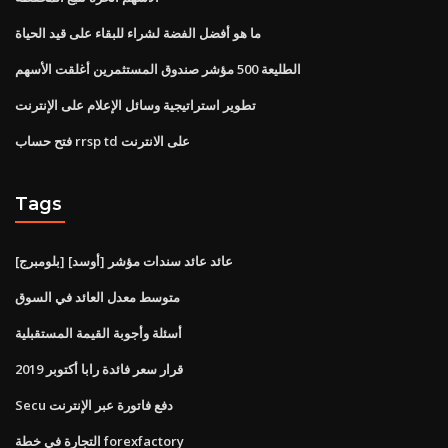
ما هو أفضل الفضة لشراء للبقاء على قيد الحياة
الطليعة 500 مؤشر صندوق المستثمرين أغلقت الأسهم
تطوير استراتيجية وسائل الإعلام على الإنترنت
فتح حساب rrsp td على الانترنت
Tags
[بلومبرج] [أوسد] عائد عائد سندات مؤشر
متوسط ​​معدل العائد في السوق
أسئلة وأجوبة القيمة المستقبلية
قرار سعر فائدة رابا أكتوبر 2019
Secu دفع فاتورة عبر الإنترنت
التجارة في خطة forexfactory