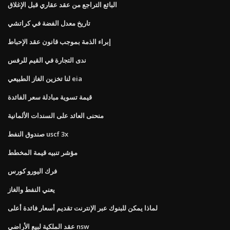
البائع التراجع من عقد عقاري قبل الإغلاق
تاريخ معدل الفضة في كراتشي
إبراء الذمة بموجب قانون عقد الإحباط
ندى التجارة في القيم للرفس
لنا تخزين الغاز الطبيعي eia
قيمة تسوية مبادلة سعر الفائدة
منحنى العائد على السندات الألمانية
صندوق النفط uscf 3x
مؤشر تنبيه قيمة المخطط
فرك اليورو كورس
يعني النفط والغاز
لماذا يمكن للبنوك عبر الإنترنت تقديم أسعار فائدة أعلى
عقد الملكية لبيع الأراضي nsw