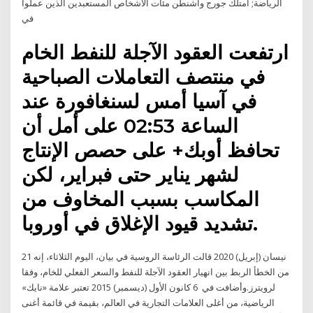
الرياضة; امتلك جورج واشنطن مئات الأشخاص المستعبدين الذين عملوا
في
ارتفعت العقود الآجلة للنفط الخام
في منتصف التعاملات الصباحية
في آسيا أمس لسنغافورة عند
الساعة 02:53 على أمل أن
تحافظ أوبك+ على حصص الإنتاج
لشهر يناير حتى فبراير، لكن
المكاسب بسبب المخاوف من
تشديد قيود الإغلاق في أوروبا.
21 نيسان (إبريل) 2020 قالت الرئاسة الروسية في بيان، اليوم الثلاثاء، إنه
من الخطأ الربط بين انهيار العقود الآجلة للنفط والسعر الفعلي للخام، وفقا
لرويترز.وأضافت في 6 كانون الأول (ديسمبر) 2015 تعتبر علامة «نايك»
الرياضية، من أغلى العلامات التجارية في العالم، بقيمة في قائمة أغنى