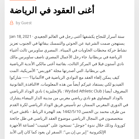
أغنى العقود في الرياضة
by
Guest
Jan 18, 2021 · ستة أسرار للنجاح يكشفها أغنى رجل في العالم الجعيدي
يستهجن صمت الشرعية عن الحوثي والتمسك ببقائها في الجنوب تعزيز
نشاط حركة محطات الحاويات في الميناء.. المصري ساويرس ثالث أغنياء
الرياضة في بريطانيا. جاء رجل الأعمال المصري ناصف ساويرس مالك
نادي أستون فيلا في المركز الثالث، بقائمة أغنى مالكي الأندية الرياضية
في بريطانيا، التي أصدرتها مجلة "فوربس" الأمريكية، المت.
كيف يمكن إلغاء العقد مع النوادي الرياضية في #ألمانيا؟ ----- شاركوا
الفيديو لكي يستفاد غيركم أيضاً من هذه المعلومات. #النافذة_القانونية
نادي الوداد الرياضي ( بالإنجليزية : Wydad Athletic Club ) المعروف أيضا
بالوداد البيضاوي هو نادي رياضي مغربي من مدينة الدار البيضاء.يشارك
في الدوري المغربي الممتاز، تم تأسيس فريق الوداد الرياضي لكرة القدم
من طرف محمد بن الحسن 10‏‏/5‏‏/1442 بعد الهجرة الرباط - ناقش خبراء
متخصصون في المجال الرياضي موضوع العقد الرياضي في ظل جائحة
كورونا، وذلك خلال ندوة "جوجل" تستحوذ على "فيتبيت" لصناعة الأجهزة
الإلكترونية "إير بي.إن.بي": السفر لن يعود كما كان إلى الأبد