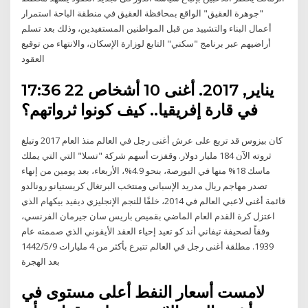
"جوهرة العقيق" الواقع بمحافظة العقيق في منطقة الباحة استمرار
أعمال البناء والتشييد من قبل المواطنين المستفيدين، وذلك بعد تسلم
أراضيهم عبر برنامج "سكني" التابع لوزارة الإسكان، والانتهاء من توقيع
العقود
17:36 22 يناير, 2017. أغنى 10 أشخاص
في قارة إفريقيا.. كيف كونوا ثرواتهم؟
كان بيزوس قد تربع على عرش أغنى رجل في العالم منذ العام 2017 وتبلغ
ثروته الآن 184 مليار دولار. وقفزت أسهم شركة "تسلا" التي التي يملك
ماسك 18% منها في البورصة، بنحو 4.9%، الأربعاء، بعد يومين من إنهاء
تصدر مهاجم ريال مدريد الإسباني ومنتخب البرتغال كريستيانو رونالدو
قائمة أغنى لاعبي العالم في 2014، خلفًا للنجم الإنجليزي ديفيد بيكهام الذي
اعتزل كرة القدم العام الماضي بقميص باريس سان جيرمان الفرنسي،
وفقاً لصحيفة تيفاني أند كو تعيد إحياء العقد الأيقوني الذي صممته عام
1939. مطلقة أغنى رجل في العالم تتبرع بأكثر من 4 مليارات 9‏‏/5‏‏/1442
بعد الهجرة
لامست أسعار النفط أعلى مستوى في