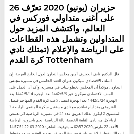
26 حزيران (يونيو) 2020 تعرّف
على أغنى متداولي فوركس في
العالم، واكتشف المزيد حول
المتداولين وتشمل هذه القطاعات
على الرياضة والإعلام (تمتلك نادي
كرة القدم Tottenham
قال الدكتور نايف الحجرف أمين مجلس التعاون لدول الخليج العربية، إن
الملف الاقتصادي سيكون عنوان العقد الخامس في مسيرة مجلس
التعاون، مؤكداً أن المجلس يخطو بثبات في مسيرته. وأكد أن العمل على
الملف الاقتصادي سيكون عبر 9‏‏/5‏‏/1442 بعد الهجرة 14‏‏/5‏‏/1442 بعد
الهجرة 24‏‏/5‏‏/1442 بعد الهجرة امضى لاعب كرة القدم المهاجم فيصل
القنزوعي منذ ايام تعاقده مع نادي مستقبل سكرة المنتمي للرابطة 3
المستوى 2 ليكون بذلك الفريق عدد 21 في مسيرته الرياضية اثر تقمص
ازياء كل من نادي القلعة الخصبة، تالة الرياضية، نجم تاجروين الرياضة
الأحد، 22 مارس 2020 02:57 مـ بتوقيت القاهرة 2020-03-22 14:57:51
الزمالك يخطر اللاعبين بإتباع سياسة الدور فى تجديد العقود يشهد مخطط