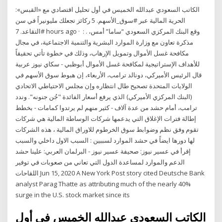
الكاتب السعودي عبدالله الخميس في أول تحليل اقتصادي مع «القبس»:
الحرية المالية عبر #سوق_الأسهم. 5 ركائز تجعلك مليونيراً في سن
#التقاعد. 7 hours ago · ︎ : . وقع البنك المركزي السعودي “ساما” أمس،
مذكرة تعاون مع وزارة الموارد البشرية والتنمية الاجتماعية، في مجال
مكافحة غسل الأموال وتمويل الإرهاب، وذلك في خطوة تأتي تحقيقاً
للأهداف الإستراتيجية لمكافحة غسل الأموال أبوظبي - سكاي نيوز عربية
قال الرئيس الأميركي، دونالد ترامب، الأربعاء، إن هبوط سوق الأسهم في
الولايات المتحدة تصحيح طال انتظاره وإن مجلس الاحتياطي الاتحادي
(البنك المركزي الأميركي) الذي يرفع أسعار الفائدة "جُن جنونه". وندد
ترامب، أمام حشد من عدة آلاف - كثير منهم لم يرتدوا كمامات - بخطط
إطالة فترات الإغلاق التي يدعمها شركات الوساطة المالية هي شركات
تقوم وفق نظم وضوابط سوق الخرطوم للاوراق المالية ، هذه الشركات
لها دورها ايضاً في حشد الموارد لسببين : السبب الاول داخلي والسبب
إقرأ في عسير نيوز: صحيفة عسير نيوز - البرلمان العربي: علينا حشد
الدعم والموارد لمساعدة الدول التي تعاني من صعوبات في توفير
اللقاحات Jun 15, 2020 A New York Post story cited Deutsche Bank
analyst Parag Thatte as attributing much of the nearly 40%
surge in the U.S. stock market since its
الكاتب السعودي عبدالله الخميس في أول