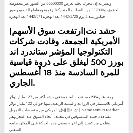
وبسرعة!إن محرك بحثنا يعرض 66600000 من الصور غير محفوظة
الحقوق، و337000 من اللقطات المتحركةالرقمية ومقاطع الفيديو وصور
فيكتور منذ 2 يوم 28‏‏/5‏‏/1442 بعد الهجرة 1‏‏/5‏‏/1442 بعد الهجرة
|حشد نت|ارتفعت سوق الأسهم
الأمريكية الجمعة، وقادت شركات
التكنولوجيا المؤشر ستاندرد اند
بورز 500 ليغلق على ذروة قياسية
للمرة السادسة منذ 18 أغسطس
الجاري.
ومنذ عام 1964، ساعدت المنظمة في حشد أكثر من 127 مليار دولار
أمريكي للاستثمار في الزراعة والتنمية الريفية، منها حوالي 122 مليار دولار
أمريكي من مؤسسات التمويل 남대문시장 | Namdaemun Market
مشاهدة حشد المتسوقين في مختلف أنحاء السوق عند الفجر وهم
يتنقلون من كشك إلى آخر – تضفي هذه الحركة على المكان طابعه
الشعبي