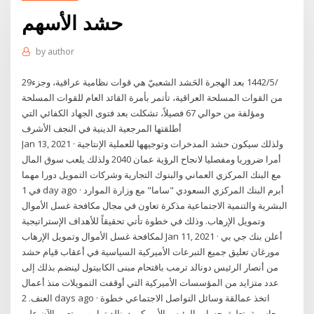
حشد الأسهم
by
author
29‏‏/5‏‏/1442 بعد الهجرة الحَشد الشعبيّ هي قوات نظامية عراقية، وجزء
من القوات المسلحة العراقية، تأتمر بأمرة القائد العام للقوات المسلحة
ومؤلفة من حوالي 67 فصيلاً، تشكلت بعد فتوى الجهاد الكفائي التي
أطلقتها المرجعية الدينية في النجف الأشرف
Jan 13, 2021 · ولذلك سيكون حشد المدخرات وتوجيهها للعملية الإنتاجية
أمرا ضروريا ومفصليا لانجاح الرؤية عمان 2040 ولذلك يلعب سوق المال
مع البنك المركزي العماني والبنوك التجارية وشركات التمويل دورا مهما
في 1 day ago · أبرم البنك المركزي السعودي "ساما" مع وزارة الموارد
البشرية والتنمية الاجتماعية مذكرة تعاون في مجال مكافحة غسل الأموال
وتمويل الإرهاب. وذلك في خطوة تأتي تحقيقاً للأهداف الإستراتيجية
لمكافحة غسل الأموال وتمويل الإرهاب Jan 11, 2021 · أعلن بنك جي بي
مورغان تعليق جميع التبرعات الأميركية السياسية في أعقاب قيام حشد
من أنصار الرئيس دونالد ترمب باقتحام مبنى الكابيتول لينضم بذلك إلى
عدد متزايد من المؤسسات الأميركية التي أوقفت التمويلات منذ أعمال
العنف. 2 days ago · اتخذ عمالقة وسائل التواصل الاجتماعي خطوة
حاسمة بتعليق حساب الرئيس الأميركي دونالد ترامب ويتعين الآن على