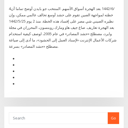
4‏‏/6‏‏/1442 بعد الهجرة أسواق الأسهم. المنتخب جو بايدن أوضح تماما أن
خطته لمواجهة الصين تقوم على حشد أوسع تحالف عالمي ممكن، وإن
نظيره الصيني شي مصر على إفساد هذه الخطة. منذ 2 يوم 25‏‏/5‏‏/1442
بعد الهجرة تعاريف. صاغ جيف هاو ومارك روبنسون، المحرران في مجلة
وايرد، مصطلح «حشد المصادر» في عام 2005، لوصف كيفية استخدام
شركات الأعمال الإنترنت «لإسناد العمل إلى الحشود»، ما أدى إلى صياغة
مصطلح «حشد المصادر» بسرعة.
Go