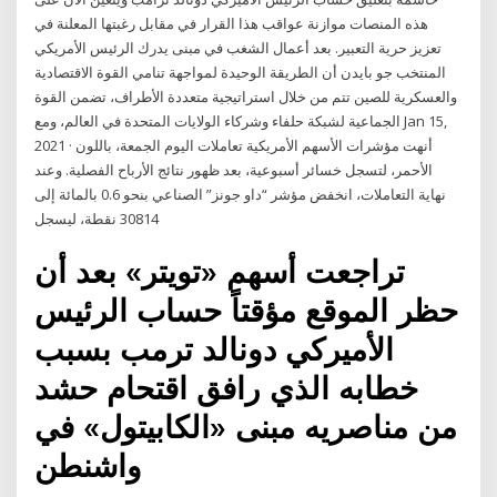
هذه المنصات موازنة عواقب هذا القرار في مقابل رغبتها المعلنة في
تعزيز حرية التعبير. بعد أعمال الشغب في مبنى يدرك الرئيس الأمريكي
المنتخب جو بايدن أن الطريقة الوحيدة لمواجهة تنامي القوة الاقتصادية
والعسكرية للصين تتم من خلال استراتيجية متعددة الأطراف، تضمن القوة
الجماعية لشبكة حلفاء وشركاء الولايات المتحدة في العالم، ومع Jan 15,
2021 · أنهت مؤشرات الأسهم الأمريكية تعاملات اليوم الجمعة، باللون
الأحمر، لتسجل ‏خسائر أسبوعية، بعد ظهور نتائج الأرباح الفصلية.‏ وعند
نهاية التعاملات، انخفض مؤشر “داو جونز” الصناعي بنحو 0.6 بالمائة ‏إلى
تراجعت أسهم «تويتر» بعد أن
حظر الموقع مؤقتاً حساب الرئيس
الأميركي دونالد ترمب بسبب
خطابه الذي رافق اقتحام حشد
من مناصريه مبنى «الكابيتول» في
واشنطن