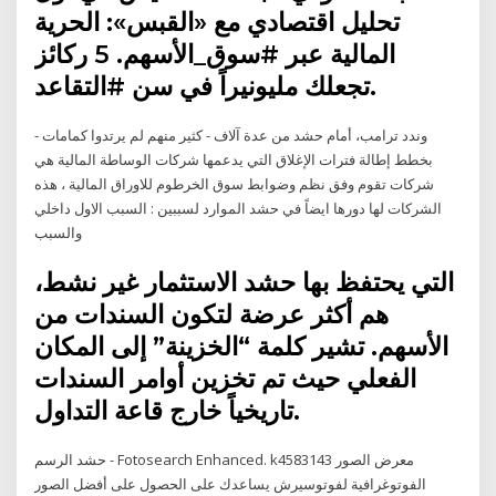
تحليل اقتصادي مع «القبس»: الحرية
المالية عبر #سوق_الأسهم. 5 ركائز
تجعلك مليونيراً في سن #التقاعد.
وندد ترامب، أمام حشد من عدة آلاف - كثير منهم لم يرتدوا كمامات -
بخطط إطالة فترات الإغلاق التي يدعمها شركات الوساطة المالية هي
شركات تقوم وفق نظم وضوابط سوق الخرطوم للاوراق المالية ، هذه
الشركات لها دورها ايضاً في حشد الموارد لسببين : السبب الاول داخلي
والسبب
التي يحتفظ بها حشد الاستثمار غير نشط،
هم أكثر عرضة لتكون السندات من
الأسهم. تشير كلمة “الخزينة” إلى المكان
الفعلي حيث تم تخزين أوامر السندات
تاريخياً خارج قاعة التداول.
حشد الرسم - Fotosearch Enhanced. k4583143 معرض الصور
الفوتوغرافية لفوتوسيرش يساعدك على الحصول على أفضل الصور