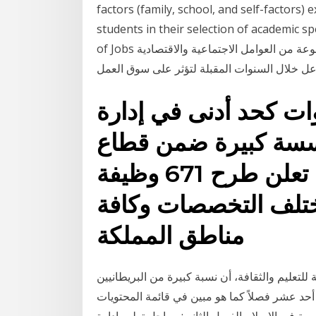
factors (family, school, and self-factors)
students in their selection of ac. يؤكد تقرير "مستقبل الوظائف" The Future
of Jobs الصادر عن المنتدى الاقتصادي العالمي (2016)، أن مجموعة من العوامل الاجتماعية والاقتصادية
عل خلال السنوات المقبلة لتؤثر على سوق العمل
ات كحد أدنى في إدارة
ؤسسة كبيرة ضمن قطاع
الخدمات. النيابة العامة تعلن طرح 671 وظيفة
ختلف التخصصات وكافة
مناطق المملكة
للتعليم والثقافة، أن نسبة كبيرة من البريطانيين
 أحد عشر فصلاً كما هو مبين في قائمة المحتويات