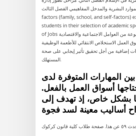
شرية في الإسلام الفصل الثاني: مراحل تطور إدارة
وارد البشرية والمدخل المفاهيمي الفصل الثالث The results of the study revealed that social
factors (family, school, and self-factors)
students in their selection of ac. يؤكد تقرير "مستقبل الوظائف" The Future
of Jobs الصادر عن المنتدى الاقتصادي العالمي (2016)، أن مجموعة من العوامل الاجتماعية والاقتصادية
ق العمل الاستخلاص الانتقائي للأطعمة الوظيفية
نات إضافية من أجل تحقيق تأثير إيجابي على صحة
المستهلك.
بين المهارات المتوفرة لدى
تاجها أسواق العمل بالفعل.
يا بشكل خاص، إذ تهدف إلى
راح أساليب معينة لسد فجوة