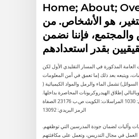
Home; Abo; يُعد الشيء الثابت
تغير، هو الأشخاص. من
والمجتمع، فإننا نضمن
لعامة المذكورة في المسار التقليدي الأول لكن
ت، ويتبعه بعد ذلك إما تعمق في أمن المعلومات
سوائل) تشمل الماء والرمل والمواد الكيميائية (
تالي إطلاق الهيدروكربونات المحاصرة بداخلها.
هواتف المجلة مباشر: 22560925 فاكس: 22523760 داخلي: 1030 المراسلات: الكويت ص.ب 23176 الصفاة
الرمز البريدي: 13092
سات وآليات لضمان جودة المدرسين التي توظفهم.
مل في مجال التدريس، وتعمل على مكافئتهم. Home; About;