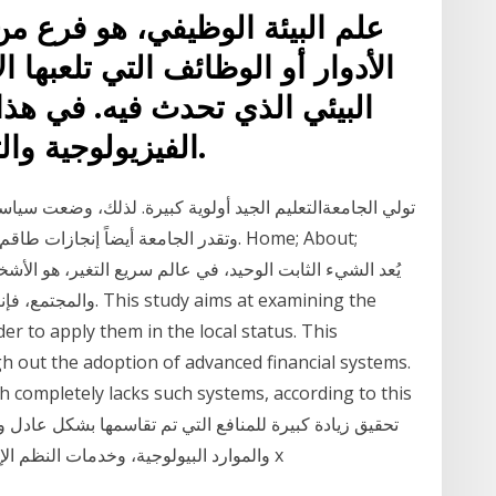
علم البيئة الوظيفي، هو فرع من
الأدوار أو الوظائف التي تلعبها ا
البيئي الذي تحدث فيه. في هذا
الفيزيولوجية والتشريحية وتاريخ حياة الأنواع.
تولي الجامعةالتعليم الجيد أولوية كبيرة. لذلك، وضعت سيا
وتقدر الجامعة أيضاً إنجازات طاقم الع
والمجتمع، فإننا نضمن
der to apply them in the local status. This
h out the adoption of advanced financial systems.
ich completely lacks such systems, according to this
والموارد البيولوجية، وخدمات النظم الإيكولوجية، والمعارف التقليدية المرتبطة بها قدرها x