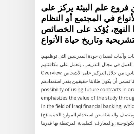
 فروع علم البيئة يركز على
لأنواع في المجتمع أو النظام
 النهج، يُؤكد على الخصائص
سات وآليات لضمان جودة المدرسين التي توظفهم.
مل في مجال التدريس، وتعمل على مكافئتهم. Home; About;
Overview; يُعد الشيء الثابت الوحيد، في عالم سريع التغير، هو الأشخاص. من خلال التركيز على الأشخاص
 أن يكون طلابنا حقيقيين بقدر استعدادهم. This study aims at examining the
possibility of using future contracts in or
emphasizes the value of the study throug
In the field of Iraqi financial banking, wh
(ح)تحقيق زيادة كبيرة للمنافع التي تم تقاسمها بشكل عادل ومنصف والناشئة عن استخدام الموارد الجينية،