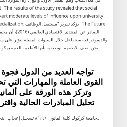
في هذا الكتاب وهم الفصل الأول: واقع إدارة الموارد الب
الم
 exert moderate levels of influence upon university
ademic specialization
والديموغرافية ستتفاعل خلال السنوات المقبلة لتؤثر على سو
نحن نصف الأطعمة الوظيفية بأنها الأطعمة الغنية بمكو
تواجه العديد من الدول فجوة 
القوى العاملة والمهارات التي تح
وتركز هذه الورقة على ألمان
تحليل المبادرات الحالية واقت
‏جامعة كركوك كلية القانون‏. ‏‏٨٬١٩٦‏ تسجيل إعجاب · يتحدث ‏٥٩‏ عن هذا‏. ‏صفحة طلاب كلية قانون كركوك..