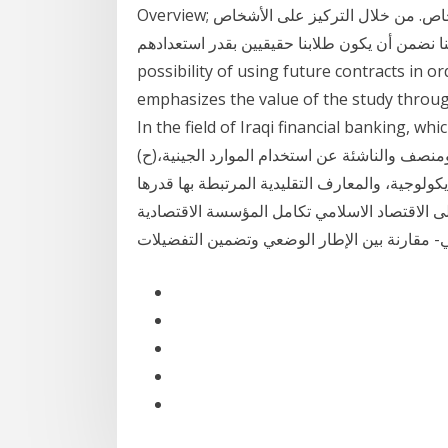
Overview; يُعد الشيء الثابت الوحيد، في عالم سريع التغير، هو الأشخاص. من خلال التركيز على الأشخاص
 أن يكون طلابنا حقيقيين بقدر استعدادهم. This study aims at examining the
possibility of using future contracts in or
emphasizes the value of the study throug
In the field of Iraqi financial banking, wh
(ح)تحقيق زيادة كبيرة للمنافع التي تم تقاسمها بشكل عادل ومنصف والناشئة عن استخدام الموارد الجينية،
ة، والمعارف التقليدية المرتبطة بها قدرها x بحث عن تكامل
ى الاقتصاد الاسلامي تكامل المؤسسة الاقتصادية
ي- مقارنة بين الإطار الوضعي وتضمين التفضيلات