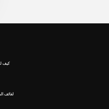
كيف لب
لفائف ال