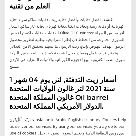
العلم من تقنية
اكتشف افضل دفايات وأفضل دفاية زيت، دفايات ساكو سواء دفاية
كهربائية أو دفاية زيتية ودفايات ايكيا ،دفاية كهرباء، دفاية غاز ساكو، اسعار
الدفايات، دفايات اكسترا تونس-Olive Oil Business: أقر مجلس الوزراء
السوري مجموعة من الخطط في إطار استراتيجية وطنية لتطوير محصول
الزيتون بهدف النهوض بإنتاج زيت الزيتون ما يسهم بتحقيق الأمن الغذائي
وتوفير فرص عمل ومصادر دخل لشريحة كبيرة من المواطنين. البركة
سووق منصة الكترونية لبيع الاجهزة الكهربائية والأدوات المنزلية في الاردن
تسمح
أسعار زيت التدفئة, لتر, يوم 04 شهر 1
سنة 2021 لتر غالون الولايات المتحدة
غالون المملكة المتحدة Oil barrel
الدولار الأمريكي المملكة المتحدة.
زَيْت اَلزَّيْتُون translation in Arabic-English dictionary. Cookies help
us deliver our services. By using our services, you agree to our
use of cookies. بين روتين البطاقة الذكية وجحيم السوق السوداء.. جيل