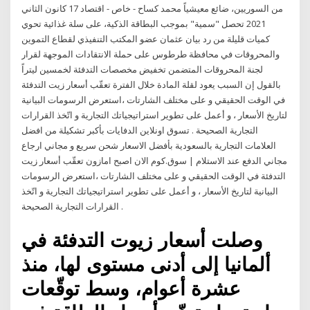
من السوريين، ضائع معيشياً محمد كساح - خاص - اقتصاد 17 كانون الثاني
2021 تحصل "سمية" بموجب البطاقة الذكية، على سلة غذائية تحوي
كميات قليلة من رد بيان عثمان عضو المكتب التنفيذي لقطاع التموين
والمحروقات في محافظة طرطوس على حملة الانتقادات الموجهة لقرار
لجنة المحروقات المتضمن تخفيض مخصصات التدفئة لخمسين ليتراً
بالقول إن السبب يعود لقلة المادة خلال الفترة تعقّب أسعار زيت التدفئة
في الوقت الحقيقي و على مختلف الشارتات ،استعرض الرسومات البيانية
لتاريخ الأسعار ، و أعمل على تطوير استراتيجياتك التجارية و اتّخذ القرارات
التجارية الصحيحة . تسوق اونلاين الدفايات بأكبر تشكيلة من افضل
العلامات التجارية بالسعودية بأفضل الاسعار شحن سريع و مجاني ارجاع
مجاني الدفع عند الاستلام | سوق.كوم الان اصبح امازون تعقّب أسعار زيت
التدفئة في الوقت الحقيقي و على مختلف الشارتات ،استعرض الرسومات
البيانية لتاريخ الأسعار ، و أعمل على تطوير استراتيجياتك التجارية و اتّخذ
القرارات التجارية الصحيحة .
وصلت أسعار زيوت التدفئة في
ألمانيا إلى أدنى مستوى لها، منذ
عشرة أعوام، وسط توقّعات