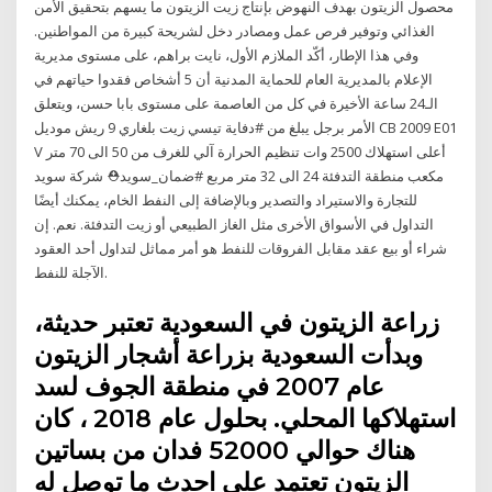
محصول الزيتون بهدف النهوض بإنتاج زيت الزيتون ما يسهم بتحقيق الأمن
الغذائي وتوفير فرص عمل ومصادر دخل لشريحة كبيرة من المواطنين.
وفي هذا الإطار، أكّد الملازم الأول، نايت براهم، على مستوى مديرية
الإعلام بالمديرية العام للحماية المدنية أن 5 أشخاص فقدوا حياتهم في
الـ24 ساعة الأخيرة في كل من العاصمة على مستوى بابا حسن، ويتعلق
الأمر برجل يبلغ من #دفاية تيسي زيت بلغاري 9 ريش موديل CB 2009 E01
V أعلى استهلاك 2500 وات تنظيم الحرارة آلي للغرف من 50 الى 70 متر
مكعب منطقة التدفئة 24 الى 32 متر مربع #ضمان_سويد⛑️ شركة سويد
للتجارة والاستيراد والتصدير وبالإضافة إلى النفط الخام، يمكنك أيضًا
التداول في الأسواق الأخرى مثل الغاز الطبيعي أو زيت التدفئة. نعم. إن
شراء أو بيع عقد مقابل الفروقات للنفط هو أمر مماثل لتداول أحد العقود
الآجلة للنفط.
زراعة الزيتون في السعودية تعتبر حديثة،
وبدأت السعودية بزراعة أشجار الزيتون
عام 2007 في منطقة الجوف لسد
استهلاكها المحلي. بحلول عام 2018 ، كان
هناك حوالي 52000 فدان من بساتين
الزيتون تعتمد على احدث ما توصل له