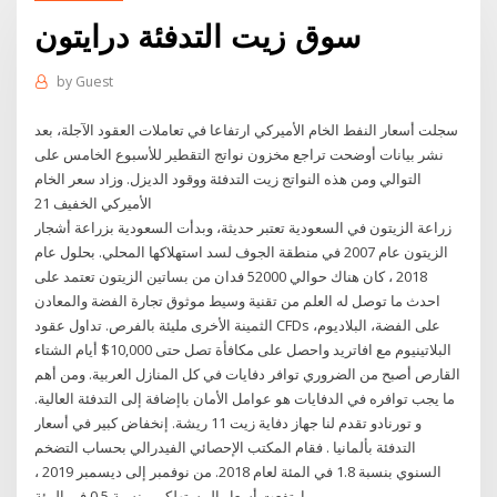
سوق زيت التدفئة درايتون
by
Guest
سجلت أسعار النفط الخام الأميركي ارتفاعا في تعاملات العقود الآجلة، بعد
نشر بيانات أوضحت تراجع مخزون نواتج التقطير للأسبوع الخامس على
التوالي ومن هذه النواتج زيت التدفئة ووقود الديزل. وزاد سعر الخام
الأميركي الخفيف 21
زراعة الزيتون في السعودية تعتبر حديثة، وبدأت السعودية بزراعة أشجار
الزيتون عام 2007 في منطقة الجوف لسد استهلاكها المحلي. بحلول عام
2018 ، كان هناك حوالي 52000 فدان من بساتين الزيتون تعتمد على
احدث ما توصل له العلم من تقنية وسيط موثوق تجارة الفضة والمعادن
الثمينة الأخرى مليئة بالفرص. تداول عقود CFDs على الفضة، البلاديوم،
البلاتينيوم مع افاتريد واحصل على مكافأة تصل حتى 10,000$ أيام الشتاء
القارص أصبح من الضروري توافر دفايات في كل المنازل العربية. ومن أهم
ما يجب توافره في الدفايات هو عوامل الأمان باإضافة إلى التدفئة العالية.
و تورنادو تقدم لنا جهاز دفاية زيت 11 ريشة. إنخفاض كبير في أسعار
التدفئة بألمانيا . فقام المكتب الإحصائي الفيدرالي بحساب التضخم
السنوي بنسبة 1.8 في المئة لعام 2018. من نوفمبر إلى ديسمبر 2019 ،
ارتفعت أسعار المستهلكين بنسبة 0.5 في المئة.