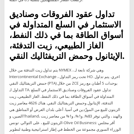
تداول عقود الفروقات وصناديق
الاستثمار في السلع المتداولة في
أسواق الطاقة بما في ذلك النفط،
الغاز الطبيعي، زيت التدفئة،
الإيثانول وحمض التريفثاليك النقي.
يتم تداول زيت التدفئة من خلال NYMEX ، وهي شركة تابعة لـ
Intercontinental Exchange ، تحت رمز التداول HO. اخري. يتم تداول
حمض التريفثاليك النقي (PTA) من خلال ZCE بوحدات 5 أطنان مع رمز
التداول لـ TA. تداول عقود الفروقات وصناديق الاستثمار في السلع
المتداولة في أسواق الطاقة بما في ذلك النفط، الغاز الطبيعي، زيت
التدفئة، الإيثانول وحمض التريفثاليك النقي. هناك 4626 معاصر زيت
الزيتون للبيع من المورِّدين في آسيا. أعلى بلدان العرض أو المناطق هي
الصين، وThailand، والهند ، والتي توفر 83%، و1%، و1% من معاصر زيت
الزيتون للبيع ، على التوالي. تونس-Olive Oil Business: أقر مجلس
الوزراء السوري مجموعة من الخطط في إطار استراتيجية وطنية لتطوير