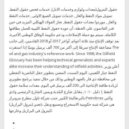
حقول البترول(معدات ولوازم وخدمات الابار), خدمات فحص حقول النفط,
تمويل مواد النفط والغاز , خدمات تمويل الصبغ الاولي , خدمات النفط
والغاز , موردوا معدات حقول النفط, تجار الفولاذ الهيكلي المزيد في حين
قدر القائمون على الخطة، أن عودة حقول النفط الليبية للعمل بطاقتها
الكاملة، سيتم مع جملة الإصلاحات ودعم حكومة الوفاق الوطني الأخيرة،
بعد توقف الإنتاج منذ ثلاثة أعوام، أواخر 2017 أو 2018 القادمين، إلى جانب
مضاعفة الإنتاج سريعًا إلى أكثر من 700 ألف برميل يوميًا إذا استقرت The
oil and gas industry's reference work. Since 1998, the Oilfield
Glossary has been helping technical generalists and experts
alike increase their understanding of oilfield activities. أعلن وزير
النفط جبار اللعيبي، اليوم السبت، المضي بتطوير حقل الناصرية النفطي
في محافظة ذي قار بالجهد الوطني وذلك من خلال تنفيذ برنامج تطويري
لزيادة طاقتة الإنتاجية الى 200 ألف برميل في اليوم. معدات سلامة حقول
النفط | دليل ١٠١٠, مقابل شارع البلدية ويمين الشارع الرئيسي وادي
الكبير, جنب شركة تاول, مطرح بتروبراز (بالبرتغالية:Petrobras والتي
تعني (بترول البرازيل))، هي شركة شبه حكومية الاستخراج وتصنيع ونقل
البترول في البرازيل وخارجها.