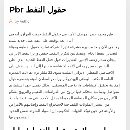
Pbr حقول النفط
by
Author
ظن محمد حيدر، موظف الأمن في حقول النفط جنوب العراق، أنه في
أمان بعد توقيعه على عقد عمل جديد لمدة
وها هي الآن وبعد مسيرة مشرفة تدير الشركة ثمانية حقول نفطية، وميناء
لتصدير النفط الخام، ومصفاتين لتكرير النفط. خفض وزير النفط الإيراني
بيجان نمدار زنقنه الإثنين التقديرات حول حقل النفط الجديد الذي أعلن
الرئيس حسن روحاني الأحد اكتشافه، مشيرا إلى أنه لن يضيف إلى
الاحتياطي النفطي الايراني المثبت سوى 22 مليار برم تفاءلت المديرة
العامة للمكتب الوطني للهيدروكاربورات والمعادن أمينة بنخضرة حيال
إمكانية تحقيق اكتشافات وازنة في المستقبل، وذلك بفضل جهد استثماري
متواصل ودينامية متحكم فيها تزاوج بين الدراسات، التقييم والترويج يشكو
الكثيرون من سكان المنطقة المحيطة بحقل الأحدب في محافظة واسط
من انتشار الملوثات المُصاحبة لاستخراج النفط وإصابتهم بالأمراض
والأوبئة في حين تؤكد الجهات الحكومية إن المواد الملوثة ضمن الحدود
المسموح بها.