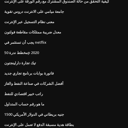
كيفية التحقق من حالة الصندوق المشترك مع رقم الورقة على الإنترنت
جامعة ميامي على الانترنت دروس تقوية
معنى نظام التسجيل عبر الإنترنت
معدل ضريبة ممتلكات مقاطعة فولتون
يجب أن تستثمر في netflix
مخطط ندرة 50p 2020
تيك تجارة دارلينجتون
فاتورة بوابات برنامج تجاري جديد
أفضل الشركات في صناعة النفط والغاز
راتب خبير اقتصادي للنفط
ما هو رقم حساب المتداول
1500 جنيه بريطاني في الدولار الأمريكي
بطاقة هدية مسبقة الدفع لا تعمل على الإنترنت