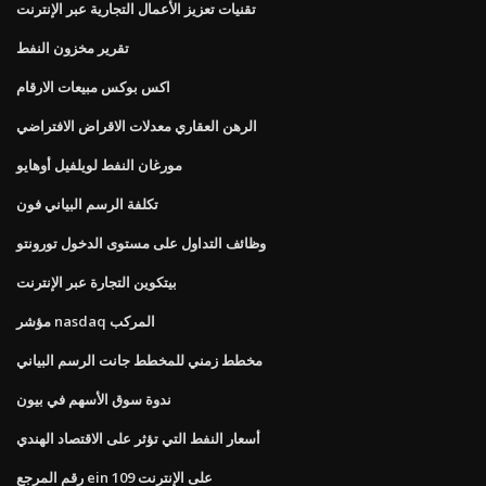
تقنيات تعزيز الأعمال التجارية عبر الإنترنت
تقرير مخزون النفط
اكس بوكس ​​مبيعات الارقام
الرهن العقاري معدلات الاقراض الافتراضي
مورغان النفط لويلفيل أوهايو
تكلفة الرسم البياني فون
وظائف التداول على مستوى الدخول تورونتو
بيتكوين التجارة عبر الإنترنت
مؤشر nasdaq المركب
مخطط زمني للمخطط جانت الرسم البياني
ندوة سوق الأسهم في بيون
أسعار النفط التي تؤثر على الاقتصاد الهندي
رقم المرجع ein على الإنترنت 109