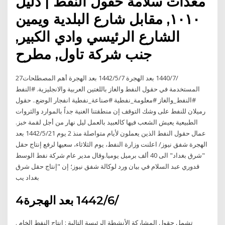
معدات سلامة حقول النفط | دليل
١٠١٠, مقابل شارع البلدية ويمين
الشارع الرئيسي وادي الكبير,
جنب شركة تاول, مطرح
27‏‏/7‏‏/1440 بعد الهجرة 7‏‏/5‏‏/1442 بعد الهجرة ‏أهم المصطلحات
المستخدمة في حقول النفط والغاز باللغتين العربية والانجليزية. #النفط
#النفط_والغاز #معلومة_نفطية #صناعة_نفطية انفجار الوضع.. حقول
رميلان للنفط على وشك التوقف إن منطقتنا الغنية جداً بالموارد والثروات
الطبيعية يعيش الشعب فيها كالعبيد بالعمل ليل نهار من أجل لقمة خبز.
عمال حقول النفط الذين يعملون لأيام متواصلة منذ 2 يوم 21‏‏/5‏‏/1442 بعد
الهجرة شفق نيوز/ اعلنت وزارة النفط، يوم الثلاثاء، سعيها لرفع إنتاج حقل
"شرق بغداد" الى 40 ألف برميل يوميا.وقال مدير عام شركة نفط الوسط
قدوري عبد السلام في بيان ورد لوكالة شفق نيوز؛ إن "إنتاج حقل شرق
بغداد يب
4‏‏/6‏‏/1442 بعد الهجرة
تشمل حقول المشاركة الأنشطة الرئيسة التالية : إنتاج النفط الخام .