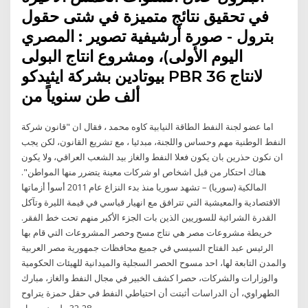
في تحقيق نتائج متميزة في شتى حقول
بترول - صورة أرشيفية تصوير : المصري
اليوم الأولى)، ومشروع انتاج البولى
بيوتادين بشركة ايثيدكو PBR لانتاج 36
ألف طن سنوياً من
اما عضو لجنة النفط الطاقة النيابية كاوه محمد ، فقال ان "قانون شركة
النفط الوطنية مهم وحساس واللجنة، مبدئيا ، مع تشريع القانون، لكن يجب
ان نكون حذرين بان يكون فعلا النفط والغاز بيد الشعب العراقي، ولا يكون
هناك احتكار من قبل اشخاص او شركات معينة يتضرر منها المواطن".
المالكية (سوريا) – تشهد سوريا منذ بدء النزاع عام 2011 أسوأ أزماتها
الاقتصادية والمعيشية التي تترافق مع انهيار قياسي في قيمة الليرة وتآكل
القدرة الشرائية للسوريين الذين بات الجزء الأكبر منهم تحت خط الفقر.
خريطة مشروعات مصر هي نتاج مسح وحصر المشروعات التي قام بها
الرئيس عبد الفتاح السيسي في جميع محافظات جمهورية مصر العربية
والمدن التابعة لها، احد مسوح الحصر السجلية والميدانية للهيئات الحكومية
والوزارات والشركات، حصرا كشف الخبير في مجال النفط والغاز، مبارك
الطهراوي، أن الدراسات أثبتت أن احتياطي النفط في حقل حمزة يتراوح