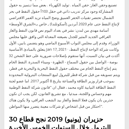
تصنيع وحقن الغاز; حقن المياه . توليد الكهرباء . بعض مما تـتميز به حقول
المشاركة وجود مركز تدريب ذاتي في حقل 103أ حقول النفط في بحر
الشمال تحتضر تقنيات الحفر العميق وضخ المياه تزيد العمر الافتراضي
لإنتاج النفط حتى عام 2020 أبردين (أسكوتلندا) ـ خاص بـ«الشرق الأوسط»
أسامة مهدي من لندن: نشر في بغداد اليوم نص قانون النفط والغاز
العراقي الجديد المثير للجدل بصيغته المعدلة التي وافق عليها مجلس
الوزراء، وقدم إلى مجلس النواب الأسبوع الماضي وهو يتضمن بابين، الأول
يتعلق بالمبادئ الأساسية Jan 17, 2021 · وكانت شركة الواحة لإنتاج النفط،
أكدت في بيان السبت، أنها ستقوم بإصلاحات ضرورية على خط الشحن 32
بوصة - الواصل بين حقول السماح - الظهرة - وميناء السدرة. النفط الخام
يتم إنتاج النفط الخام من مختلف حقول النفط البحرية والبحرية في قطر،
ويتم تسويقه من قبل شركة قطر للبترول لبيع المنتجات البترولية المحدودة
بموجب قرار وزير الطاقة والصناعة بتاريخ 8 أكتوبر 2017. اما عضو لجنة
النفط الطاقة النيابية كاوه محمد ، فقال ان "قانون شركة النفط الوطنية
مهم وحساس واللجنة، مبدئيا ، مع تشريع القانون، لكن يجب ان نكون
حذرين بان يكون فعلا النفط والغاز بيد الشعب العراقي، ولا يكون هناك
احتكار من قبل اشخاص او شركات معينة يتضرر منها المواطن".
30 حزيران (يونيو) 2019 نجح قطاع
البترول خلال السنوات الخمس الأخيرة