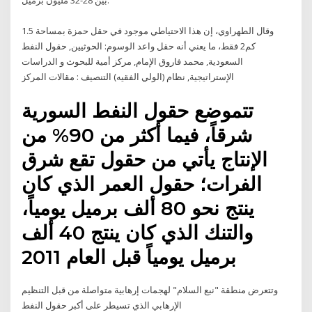
بين 28-32 مليون برميل.
وقال الطهراوي، إن هذا الاحتياطي موجود في حقل حمزة بمساحة 1.5
كم2 فقط، ما يعني أنه حقل واعد الوسوم: الحوثيين, حقول النفط
السعودية, محمد فاروق الإمام, مركز أمية للبحوث و الدراسات
الإستراتيجية, نظام (الولي الفقيه) التنصيف : مقالات المركز
تتموضع حقول النفط السورية
شرقاً، فيما أكثر من 90% من
الإنتاج يأتي من حقول تقع شرق
الفرات؛ حقول العمر الذي كان
ينتج نحو 80 ألف برميل يومياً،
والتنك الذي كان ينتج 40 ألف
برميل يومياً قبل العام 2011
وتتعرض منطقة "نبع السلام" لهجمات إرهابية متواصلة من قبل التنظيم
الإرهابي الذي تسيطر على أكبر حقول النفط