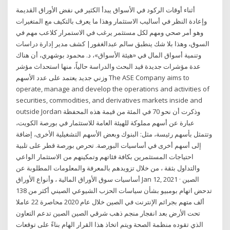
أثناء أوقات الركود في الأسواق يبدأ الكثير في نفض الأوراق القديمة
وإعادة النظر في أساليب الاستثمار وهذا ما يعرف بالتكيف مع المتغيرات
وهو أمر صحي ومهم لكل مستثمر يرغب في الاستمرار كلاعب مهم في
السوق، وهذا بلا شك ينطبق سالم عبدالغفور| كشف مدير إدارة دراسات
وتنمية أسواق المال في «هيئة الأسواق»، د. محمود بوشهري، أن هناك
عدة مؤشرات جديدة قيد البحث والدراسة حالياً، منها استحداث مؤشر
وزني جديد يعتمد على عدد الأسهم The ASE Company aims to
operate, manage and develop the operations and activities of
securities, commodities, and derivatives markets inside and
outside Jordan وذكرت أن نحو 70 في المئة من قيمة هذه المحفظة
عبارة عن أسهم مملوكة للهيئة العامة للاستثمار في بورصة الكويت،
وتتمثل بأسهم رئيسة، مثل: البنوك وبعض الأسهم التشغيلية الأخرى، إضافة
إلى أسهم أخرى في أساسيات البورصة. تحرص بورصة قطر على تلبية
احتياجات المستثمرين بكافة فئاتهم وتمكينهم من الاستثمار الواعي
والتداول بثقة ، من خلال تزويدهم بالمعرفة والمعلومات المطلوبة عن
أساسيات سوق الأوراق المالية ، وأنواع الأوراق Jan 12, 2021 · الصين
تدحض اتهام بومبيو بشأن سياسات الحزب الشيوعي الصيني أكثر من 138
ألف متهم بجرائم الإنترنت في الصين خلال عام 2020 محاصرة 22 عاملا
تحت الأرض بعد انفجار منجم ذهب شرقي الصين الصين تدعم التعاون
الذي تقوده منظمة الصحة ويتم اتخاذ هذا القرار الهام بناءً على توقعات