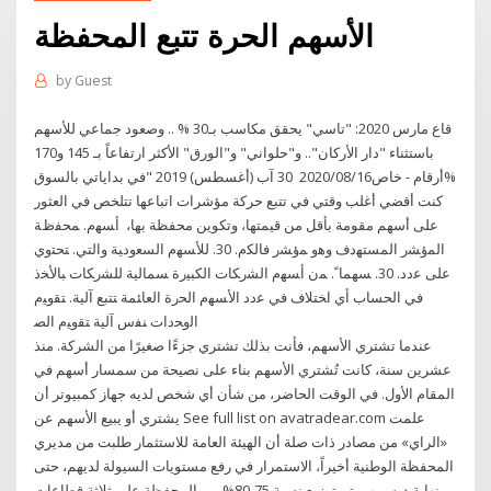
الأسهم الحرة تتبع المحفظة
by
Guest
قاع مارس 2020: "تاسي" يحقق مكاسب بـ30 % .. وصعود جماعي للأسهم
باستثناء "دار الأركان".. و"حلواني" و"الورق" الأكثر ارتفاعاً بـ 145 و170
%أرقام - خاص2020/08/16 30 آب (أغسطس) 2019 "في بداياتي بالسوق
كنت أقضي أغلب وقتي في تتبع حركة مؤشرات اتباعها تتلخص في العثور
على أسهم مقومة بأقل من قيمتها، وتكوين محفظة بها، ﺃﺴﻬﻡ. ﻤﺤﻔﻅﺔ
ﺍﻟﻤﺅﺸﺭ ﺍﻟﻤﺴﺘﻬﺩﻑ ﻭﻫﻭ ﻤﺅﺸﺭ ﻓﺎﻟﻜﻡ. 30. ﻟﻸﺴﻬﻡ ﺍﻟﺴﻌﻭﺩﻴﺔ ﻭﺍﻟﺘﻲ. ﺘﺤﺘﻭﻱ
ﻋﻠﻰ ﻋﺩﺩ. 30. ﺴﻬﻤﺎﹰ. ﻤﻥ ﺃﺴﻬﻡ ﺍﻟﺸﺭﻜﺎﺕ ﺍﻟﻜﺒﻴﺭﺓ ﺴﻤﺎﻟﻴﺔ ﻟﻠﺸﺭﻜﺎﺕ ﺒﺎﻷﺨﺫ
ﻓﻲ ﺍﻟﺤﺴﺎﺏ ﺃﻱ ﺍﺨﺘﻼﻑ ﻓﻲ ﻋﺩﺩ ﺍﻷﺴﻬﻡ ﺍﻟﺤﺭﺓ ﺍﻟﻌﺎﺌﻤﺔ ﺘﺘﺒﻊ ﺁﻟﻴﺔ. ﺘﻘﻭﻴﻡ
ﺍﻟﻭﺤﺩﺍﺕ ﻨﻔﺱ ﺁﻟﻴﺔ ﺘﻘﻭﻴﻡ ﺍﻟﺼ
عندما تشتري الأسهم، فأنت بذلك تشتري جزءًا صغيرًا من الشركة. منذ
عشرين سنة، كانت تُشتري الأسهم بناء على نصيحة من سمسار أسهم في
المقام الأول. في الوقت الحاضر، من شأن أي شخص لديه جهاز كمبيوتر أن
يشتري أو يبيع الأسهم عن See full list on avatradear.com علمت
«الراي» من مصادر ذات صلة أن الهيئة العامة للاستثمار طلبت من مديري
المحفظة الوطنية أخيراً، الاستمرار في رفع مستويات السيولة لديهم، حتى
نهاية ديسمب يتم توزيع نسبة 75-80% من المحفظة على ثلاثة قطاعات