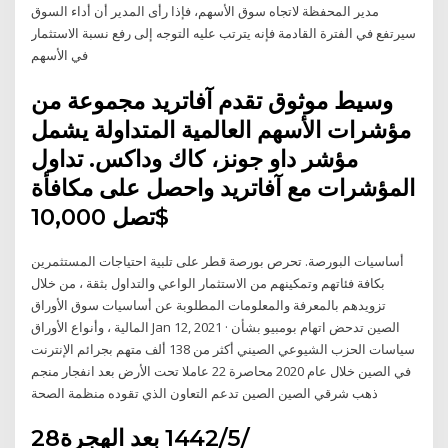
مدير المحفظة لاتجاه سوق الأسهم، فإذا رأى المدير أن أداء السوق
سيرتفع في الفترة القادمة فإنه يترتب عليه التوجه إلى رفع نسبة الاستثمار
في الأسهم
وسيط موثوق تقدم آفاتريد مجموعة من
مؤشرات الأسهم العالمية المتداولة يشمل
مؤشر داو جونز، كاك وداكس. تداول
المؤشرات مع آفاتريد واحصل على مكافأة
تصل 10,000$
أساسيات البورصة. تحرص بورصة قطر على تلبية احتياجات المستثمرين
بكافة فئاتهم وتمكينهم من الاستثمار الواعي والتداول بثقة ، من خلال
تزويدهم بالمعرفة والمعلومات المطلوبة عن أساسيات سوق الأوراق
المالية ، وأنواع الأوراق Jan 12, 2021 · الصين تدحض اتهام بومبيو بشأن
سياسات الحزب الشيوعي الصيني أكثر من 138 ألف متهم بجرائم الإنترنت
في الصين خلال عام 2020 محاصرة 22 عاملا تحت الأرض بعد انفجار منجم
ذهب شرقي الصين الصين تدعم التعاون الذي تقوده منظمة الصحة
28‏‏/5‏‏/1442 بعد الهجرة