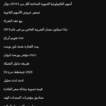
أسهم التكنولوجيا الحيوية الساخنة أقل من 5 2019 دولار
تسعير عروض الأسهم الثانوية
بيع عقد الشراء
ماذا سيكون معدل الضريبة الخاص بي في عام 2019
تقويم أرباح nse
بيت التجارة نجمة باور بوينت
مؤشر بورصة تايوان msci
طريقة تداول الشبكة
مخطط ندرة 50p 2020
تحليل nzd aud
قيمة تسوية مبادلة سعر الفائدة
صناديق مؤشرات السندات الهند
دياموند باك جوجل المالية