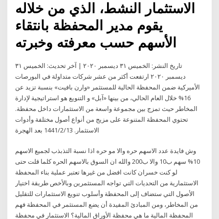
الاستثمار النشط، الذي من خلاله
يقوم مدير المحفظة بانتقاء
الأسهم حسب معرفته وخبرته
تاريخ النشر: الخميس ٣١ ديسمبر ٢٠٢٠ | آخر تحديث: الخميس ٣١
ديسمبر ٢٠٢٠ ارتفعت أكثر من عشر شركات متداولة في البورصات
الأميركية ضمن المحفظة الحالية للمستثمر «وارن بافيت» بنسبة تزيد عن
16% خلال العام الحالي، من بينها «آبل» و التنويع هو استراتيجية لإدارة
المخاطر حيث تمزج بين مجموعة واسعة من الاستثمارات داخل محفظة.
تحتوي المحفظة المتنوعة على مزيج من أنواع أصول مختلفة وأدوات
الاستثمار. 13‏‏/2‏‏/1441 بعد الهجرة
وش فايدة عدد الاسهم حره والا مو حره اذا نسبة التذبذب لجميع الاسهم
10% سهم ب10 والا ب200 والله ان السوق بالاسهم الحره كلما قلت حتى
لو كنت خسران كانت افضل من غيرها تعتبر عملية بناء المحفظة
الاستثمارية من التحديات التي تواجه المستثمرين وبالأخص طريقة اختيار
الأصول التي ستضاف إلى المحفظة وأسلوب تنويع الاستثمارات للتقليل
من المخاطر، ومن المبادئ المفيدة أن يضع المستثمر في المحفظة فهم
المحفظة المالية ما هي محفظة الأوراق المالية؟ الاستثمار في محفظة