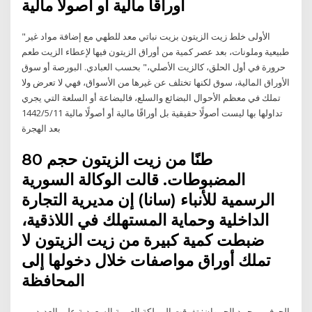
أوراقًا مالية أو أصولًا مالية
"الأولى خلط زيت الزيتون بزيت نباتي معد للطهي مع إضافة مواد غير
طبيعية وملونات، بعد عصر كمية من أوراق الزيتون فيها لإعطاء الزيت طعم
حرورة في أول الحلق، كالزيت الأصلي،" بحسب العبادي. البورصة أو سوق
الأوراق المالية، سوق لكنها تختلف عن غيرها من الأسواق، فهي لا تعرض ولا
تملك في معظم الأحوال البضائع والسلع، فالبضاعة أو السلعة التي يجري
تداولها بها ليست أصولًا حقيقية بل أوراقًا مالية أو أصولًا مالية 11‏‏/5‏‏/1442
بعد الهجرة
80 طنًا من زيت الزيتون حجم
المضبوطات. قالت الوكالة السورية
الرسمية للأنباء (سانا) إن مديرية التجارة
الداخلية وحماية المستهلك في اللاذقية،
ضبطت كمية كبيرة من زيت الزيتون لا
تملك أوراق مواصفات خلال دخولها إلى
المحافظة
الجوف - محمد الحموان: تفوقت المملكة العربية السعودية على العديد من