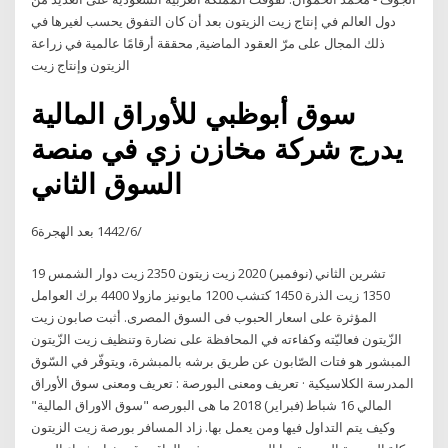
دول العالم في إنتاج زيت الزيتون بعد أن كان التفوق يحسب لغيرها في
ذلك المجال على مرّ العقود الماضية, محققة أرقامًا عالمية في زراعة
الزيتون وإنتاج زيت
سوق أبوظبي للأوراق المالية
يدرج شركة مخازن زي في منصة
السوق الثاني
6‏‏/6‏‏/1442 بعد الهجرة
19 تشرين الثاني (نوفمبر) 2020 زيت زيتون 2350 زيت دوار الشمس
1350 زيت الذرة 1450 كتشب 1200 مايونيز مازولا 4400 برك العوامل
المؤثرة على اسعار الحبوب فى السوق المصرى. أثبت صابون زيت
الزّيتون فعاليّته وكفاءته في المحافظة على نضارة وتنظيف زيت الزّيتون
المبشور هو فتات الصّابون عن طريق برشه بالمبشرة، ويتوفّر في السّوق
المدرسة الكلاسيكية · تعريف ومعنى البورصة : تعريف ومعنى سوق الأوراق
المالي 16 شباط (فبراير) 2018 ما هى البورصه "سوق الاوراق المالية"
وكيف يتم التداول فيها ومن يعمل بها. زاد المسافر بورصة زيت الزيتون