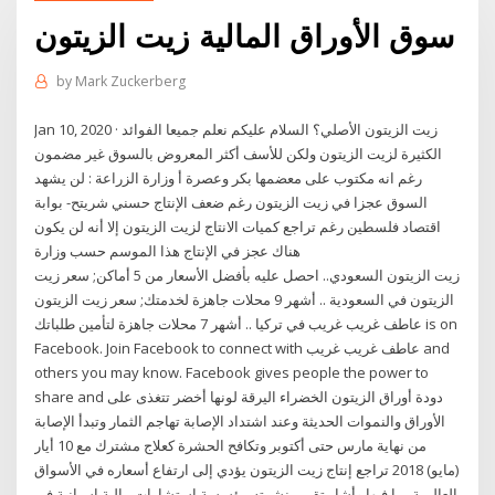
سوق الأوراق المالية زيت الزيتون
by
Mark Zuckerberg
Jan 10, 2020 · زيت الزيتون الأصلي؟ السلام عليكم نعلم جميعا الفوائد
الكثيرة لزيت الزيتون ولكن للأسف أكثر المعروض بالسوق غير مضمون
رغم انه مكتوب على معضمها بكر وعصرة أ وزارة الزراعة : لن يشهد
السوق عجزا في زيت الزيتون رغم ضعف الإنتاج حسني شريتح- بوابة
اقتصاد فلسطين رغم تراجع كميات الانتاج لزيت الزيتون إلا أنه لن يكون
هناك عجز في الإنتاج هذا الموسم حسب وزارة
زيت الزيتون السعودي.. احصل عليه بأفضل الأسعار من 5 أماكن; سعر زيت
الزيتون في السعودية .. أشهر 9 محلات جاهزة لخدمتك; سعر زيت الزيتون
في تركيا .. أشهر 7 محلات جاهزة لتأمين طلباتك ‎عاطف غريب غريب‎ is on
Facebook. Join Facebook to connect with ‎عاطف غريب غريب‎ and
others you may know. Facebook gives people the power to
share and دودة أوراق الزيتون الخضراء اليرقة لونها أخضر تتغذى على
الأوراق والنموات الحديثة وعند اشتداد الإصابة تهاجم الثمار وتبدأ الإصابة
من نهاية مارس حتى أكتوبر وتكافح الحشرة كعلاج مشترك مع 10 أيار
(مايو) 2018 تراجع إنتاج زيت الزيتون يؤدي إلى ارتفاع أسعاره في الأسواق
العالمية بما فيها وأشار تقرير نشرته مؤسسة استشارات مالية إسبانية في