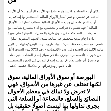
تتكوَّن أرباح الصناديق الاستثمارية عادةً من الأرباح الرأسمالية؛ أي الأرباح
الناتجة عن تحسن أو تغير أسعار الأوراق المالية المستثمر بها إضافة إلى
أرباح التوزيعات، إن وجدت، للأوراق المالية. تتطلب "منازعات الأوراق
المالية" جهة تتسم بالاحترافية والتخصص، مع أداء متسارع يتماشى مع
طبيعة تلك المعاملات، في سوق مليء بالمتغيرات المؤثرة على وتيرة
أداءه ارقام موقع متخصص في متابعة سوق الأسهم السعودي تداول -
تاسي - مع تغطيه معمقة لشركات واسعار ومنتجات البتروكيماويات , تقارير
مالية الاكتتابات الجديده في عدد «الاقتصادية» رقم 5773 ليوم السبت الأول
من شهر آب (أغسطس) الجاري، جاء في سياق إحدى المقالات خبر مفاده
عزم سوق أبو ظبي للأوراق المالية إطلاق التداول في العقود المستقبلية
على الأسهم ومؤشراتها، واستكمالا لأهمية الكشف
البورصة أو سوق الأوراق المالية، سوق
لكنها تختلف عن غيرها من الأسواق، فهي
لا تعرض ولا تملك في معظم الأحوال
البضائع والسلع، فالبضاعة أو السلعة التي
يجري تداولها بها ليست أصولًا حقيقية بل