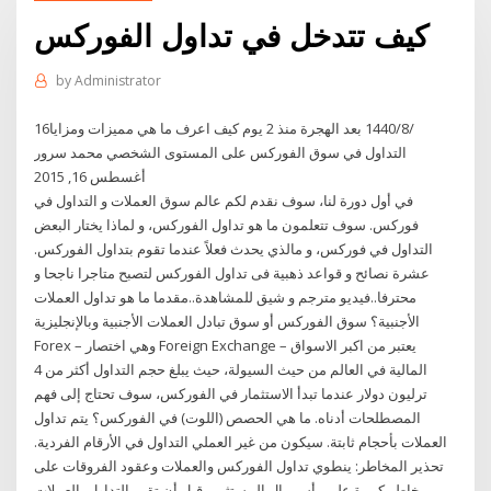
كيف تتدخل في تداول الفوركس
by
Administrator
16‏‏/8‏‏/1440 بعد الهجرة منذ 2 يوم كيف اعرف ما هي مميزات ومزايا
التداول في سوق الفوركس على المستوى الشخصي محمد سرور
أغسطس 16, 2015
في أول دورة لنا، سوف نقدم لكم عالم سوق العملات و التداول في
فوركس. سوف تتعلمون ما هو تداول الفوركس، و لماذا يختار البعض
التداول في فوركس، و مالذي يحدث فعلاً عندما تقوم بتداول الفوركس.
عشرة نصائح و قواعد ذهبية فى تداول الفوركس لتصبح متاجرا ناجحا و
محترفا..فيديو مترجم و شيق للمشاهدة..مقدما ما هو تداول العملات
الأجنبية؟ سوق الفوركس أو سوق تبادل العملات الأجنبية وبالإنجليزية
Forex – وهي اختصار Foreign Exchange – يعتبر من اكبر الاسواق
المالية في العالم من حيث السيولة، حيث يبلغ حجم التداول أكثر من 4
ترليون دولار عندما تبدأ الاستثمار في الفوركس، سوف تحتاج إلى فهم
المصطلحات أدناه. ما هي الحصص (اللوت) في الفوركس؟ يتم تداول
العملات بأحجام ثابتة. سيكون من غير العملي التداول في الأرقام الفردية.
تحذير المخاطر: ينطوي تداول الفوركس والعملات وعقود الفروقات على
مخاطر كبيرة على رأس مال المستثمر, قبل أن تقرر التداول بالعملات