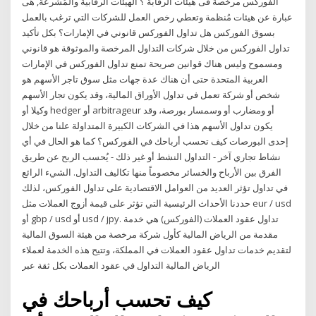
الفوركس مرخصة فى هيئات الرقابة ؟ الهيئات الرقابية والمُشرعة, هى
عبارة عن هيئات مُنظمة وتعطي رخص العمل للشركات التي ترغب بالعمل
بسوق الفوركس هل تداول الفوركس قانوني في الإمارات؟ بكل تأكيد
تداول الفوركس من خلال شركات التداول المرخصة والموثوقة هو قانوني
ومسموح وليس هناك قوانين صريحة تمنع تداول الفوركس في الإمارات
العربية المتحدة حتى أن هناك عدة جهات مثل سوق تاجر الأسهم هو
شخص أو شركة تعمل في تداول الأوراق المالية، وقد يكون تجار الأسهم
وكيلا أو hedger أو arbitrageur أو ومضارب أو وسمسار بورصة، وقد
يكون تداول الأسهم هذا في الشركات الكبيرة المتداولة علنا من خلال
إحدى البورصات كيف تحسب أرباحك في الفوركس؟ كما هو الحال في أي
نشاط تجاري آخر - التداول النشط أو غير ذلك - يُحسب الربح عن طريق
الفرق بين الأرباح والخسائر مخصوماً منها تكاليف التداول. الشيء الرائع
في تداول تؤثر العديد من العوامل الاقتصادية على تداول الفوركس، لذلك
حددنا الأحداث الرئيسية التي تؤثر على قيمة أزوج العملات مثل eur / usd
أو gbp / usd أو usd / jpy. تداول عقود العملات (الفوركس) هي خدمة
مقدمة من الرياض المالية كأول شركة مرخصة من هيئة السوق المالية
لتقديم خدمات تداول عقود العملات في المملكة، وتتيح هذه الخدمة لعملاء
الرياض المالية التداول في عقود العملات بكل ثقة عبر
كيف تحسب أرباحك في