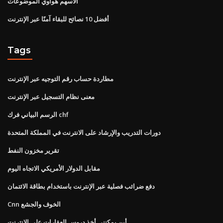
الأسهم هواوي الموضوعات
أفضل 10 نصائح للبقاء آمنًا عبر الإنترنت
Tags
مطاردة حساب رقم التوجيه عبر الإنترنت
معنى نظام التسجيل عبر الإنترنت
الرسم البياني فرك chf
دورات التدريب والإرشاد على الانترنت في المملكة المتحدة
تقرير مخزون النفط
مقابل الدولار الأمريكي الاتجاه اليوم
دفع ضرائب فصلية عبر الإنترنت باستخدام بطاقة الائتمان
Cnn الخوف والجشع
أين يمكنني أخذ دروس العقارات على الانترنت