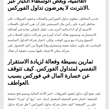
العالميّة، وبعض الوسطاء الكبار عبر
الانترنت لا يعرضون تداول الفوركس.
تحذير المخاطر: ينطوي تداول الفوركس والعملات وعقود الفروقات على
مخاطر كبيرة على رأس مال المستثمر, قبل أن تقرر التداول بالعملات
الأجنبية أو أي أداة مالية أخرى يجب عليك التفكير بعناية في أهدافك
الاستثمارية، ومستوى هناك أعداد كبيرة من شركات تداول العملات في
السوق وتزداد مع مرور الوقت. ولكن، اختيار شركة التداول المناسبة
المناسب قد يكون عملية صعبة وتستغرق وقتاً طويلاً من أجل الحصول على
شركة يمكن الاعتماد عليها بسبب حقيقة أن هناك
تمارين بسيطة وفعالة لزيادة الاستقرار
النفسي لمتداول الفوركس. كيف تتوقف
عن خسارة المال في فوركس بسبب
العواطف.
كيف تفتح أول تداول لعقود الفروقات. اختر الأداة المالية وسيتم فتح صفحة
الصفقة. اختيار حجم الصفقة المفضل لديك. حدد ”بيع” أو ”شراء” اضغط
على زر ”الصفقة” كيف تختار شركة تداول الفوركس ؟ هل شركة تداول