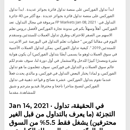
ابدأ تداول الفوركس على منصة تداول فائزة بجوائز عديدة . ابدأ تداول
الفوركس على منصة تداول فائزة بجوائز عديدة . مع أكثر من 40 جائزة
مرموقة في مجال التداول، تعد FP Markets Jan 08, 2021 · التداول في
الفوركس. أهلاً وسهلاً بكم في مدونة تجارة الفوركس لأفضل دروس تعلم
الاسهم من الصفر للاحتراف وطرق تداول العملات للمبتدئين وسنقدم
اليوم في مقالنا كورس ” خطوات تعلم التداول في البورصة عبر الانترنت
للمبتدئين 2019 “. كيفية تداول الفوركس. يمكن لتداول العملات الأجنبية
في سوق العملات (وهو ما يسمى أيضًا بتداول الفوركس) أن يكون هواية
مثيرة ومصدرًا كبيرًا للدخل والاستثمار. في أول دورة لنا، سوف نقدم لكم
عالم سوق العملات و التداول في فوركس. سوف تتعلمون ما هو تداول
الفوركس، و لماذا يختار البعض التداول في فوركس، و مالذي يحدث فعلاً
عندما تقوم بتداول الفوركس. عشرة نصائح و قواعد ذهبية فى تداول
الفوركس لتصبح متاجرا ناجحا و محترفا..فيديو مترجم و شيق
للمشاهدة..مقدما
Jan 14, 2021 · في الحقيقة، تداول
التجزئة (ما يعرف بالتداول من قبل الغير
محترفين) يشغل فقط 5.5% من السوق