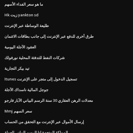
ما هو سعر الفداء الأسهم
Hk زيت yankton sd
طليعة الوساطة عبر الإنترنت
طرق أخرى للدفع عبر الإنترنت إلى جانب بطاقات الائتمان
العقود الآجلة اليومية
شركات النفط للتدفئة المحلية نورفولك
تيد بيكر التجارية
Itunes تسجيل الدخول إلى متجر على الإنترنت
جوجل المالية ناسداك الآجلة
معدلات الرهن العقاري 30 سنة الرسم البياني الآبار فارجو
Mmj سعر السهم
إرسال الأموال عبر الإنترنت مع التحقق من الحساب
المملكة المتحدة لنا الرسم البياني للعملة