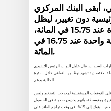
اضي، أبقى البنك المركزي
ئيسية دون تغيير، ليظل
سعر فائدة الإيداع لليلة واحدة عند 15.75 في المائة،
وسعر فائدة الإقراض لليلة واحدة عند 16.75 في
المائة.
ارات السندات. قال خليل البواب الرئيس التنفيذى
الاقتصادية تشهد نوعًا من التعافى خلال الفترة
الحالية بدعم
د على التوقعات المستقبلية لمعدلات التضخم وليس
غيرة ومتوسطة، بأنهم يجدون صعوبة في الحصول
على التمويل بسبب رفع أسعار الفائدة، والتي وصلت في بعض البنوك إلى 15%، في وقت تراجع العائد على