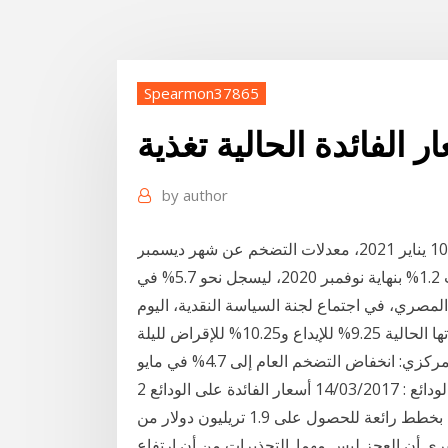
Spearmon37865
ر الفائدة الحالية تغذية
by
author
يعلن البنك المركزي المصري برئاسة طارق عامر، اليوم 10 يناير 2021، معدلات التضخم عن شهر ديسمبر
الماضي.. وارتفع المعدل السنوي للتضخم العام بنسبة بلغت 1.2% بنهاية نوفمبر 2020، ليسجل نحو 5.7% في
 البنك المركزي المصري، في اجتماع لجنة السياسة النقدية، اليوم
الخميس الإبقاء على أسعار الفائدة على الجنيه ، عند مستوياتها الحالية 9.25% للإيداع و10.25% للإقراض لليلة
كزي: انخفاض التضخم العام إلى 4.7% في مايو
طباعة الصفحة الحالية. أسعار الفائدة على الودائع : 14/03/2017 أسعار الفائدة على الودائع 2 days ago ·
وصل الرئيس الأمريكي الجديد جو بايدن إلى البيت الأبيض بخطط رائعة للحصول على 1.9 تريليون دولار من
يرى أن العجز ليس مهما. التحذيرات من أن ارتفاع