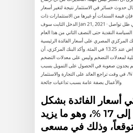
 حدوث خسائر في الاستثمار نتيجة لتغير أسعار
، فإن قيمة السندات أو غيرها من الاستثمارات ذات
الدخل الثابت سوف Jan 21, 2021 · حافظ البنك المركزي الأوروبي على أسعار الفائدة الحالية في ظل تواصل
لسياسة النقدية حتى النصف الثاني من هذا العام
بنك المركزي المصري على أسعار الفائدة الرئيسية
دون تغيير ، لتستقر عند 12.25 في المئة وسعر فائدة الإقراض عند 13.25 في المئة. وأكد البنك المركزي، أن
قبلية لمعدلات التضخم وليس على معدلات التضخم
نهم يجدون صعوبة في الحصول على التمويل بسبب
رفع أسعار الفائدة، والتي وصلت في بعض البنوك إلى 15%، في وقت تراجع العائد على التجارة والاستثمار
والأعمال بصفة عامة بسبب تداعيات جائحة
ي أسعار الفائدة بشكل
كبير بلغ 200 نقطة أساس إلى 17 %، وهو ما يزيد
وقعاً، وذلك في مسعى