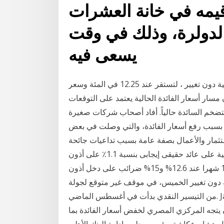
يمه في خانة العشرات
لدولرة، وذلك في وقت
يسعى فيه
أبقى البنك المركزي المصري على أسعار الفائدة الرئيسية دون تغيير ، لتستقر عند 12.25 في المئة وسعر
نك المركزي، أن مسار أسعار الفائدة الحالية يعتمد على التوقعات
ضخم السائدة حالياً. أفاد أصحاب شركات صغيرة
بسبب رفع أسعار الفائدة، والتي وصلت في بعض
رة والاستثمار والأعمال بصفة عامة بسبب تداعيات جائحة
ينطوى الحفاظ على أسعار الفائدة عند المستويات الحالية على عائد حقيقى إيجابى بنسبة 1.1٪ على أذون
الخزانة للـ 12 شهرًا، وذلك بحساب معدل أذون الخزانة للـ 12 شهرا عند 12.6% و15% ضرائب على دخل أذون
ة دون تغيير الخميس، في موقف غير متوقع لجولة
من التيسير النقدي بدأت في أغسطس الماضي. Jan 17, 2021 · توقعات المحللين: من ناحيتها، توقعت منى
أن يتجه المركزي المصري لخفض أسعار الفائدة بما