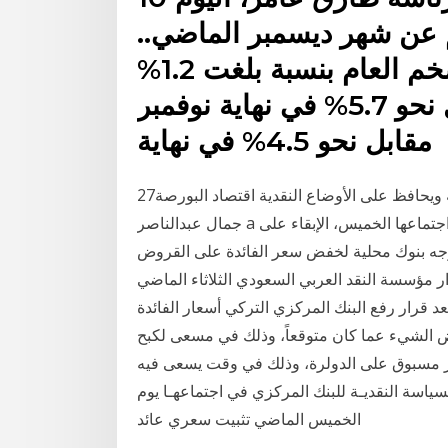
التضخم عن شهر ديسمبر الماضي..
وارتفع المعدل السنوي للتضخم العام بنسبة بلغت 1.2%
بنهاية نوفمبر 2020، ليسجل نحو 5.7% في نهاية نوفمبر
مقابل نحو 4.5% في نهاية
27‏‏/3‏‏/1442 بعد الهجرة خبير: تثبيت الفائدة يدعم البورصة ويحافظ على الأوضاع النقدية اقتصاد البورصة
جمال عبدالناصر a قررت لجنة السياسة النقدية للبنك المركزي المصري في اجتماعها الخميس، الإبقاء على
 توجه بنوك محلية لخفض سعر الفائدة على القروض
ار مؤسسة النقد العربي السعودي الثلاثاء الماضي
ئيسية بمقدار 50 نقطة أساس بعد قرار رفع البنك المركزي التركي أسعار الفائدة
 إلى 17 %، وهو ما يزيد بعض الشيء عما كان متوقعاً، وذلك في مسعى لكبح
ر مسبوق على الدولرة، وذلك في وقت يسعى فيه
 بعد الهجرة قررت لجنة السياسة النقديـة للبنك المركزي في اجتماعهـا يوم
الخميس الماضي تثبيت سعري عائد