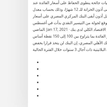
يات جائحة ينطوى الحفاظ على أسعار الفائدة عند
المستويات الحالية على عائد حقيقى إيجابى بنسبة 1.1٪ على أذون الخزانة للـ 12 شهرًا، وذلك بحساب معدل
ند 12.6% و15% ضرائب على دخل أذون أبقى البنك المركزي المصري على أسعار
توقع لجولة من التيسير النقدي بدأت في أغسطس
الماضي. Jan 17, 2021 · توقعات المحللين: من ناحيتها، توقعت منى بدير محلل الاقتصاد الكلي لدى بنك
الاستثمار برايم، أن يتجه المركزي المصري لخفض أسعار الفائدة بما يتراوح بين 100 إلى 150 نقطة أساس
البنك الأهلي المصري، إن البنك لن يتخذ قرارا بخفض