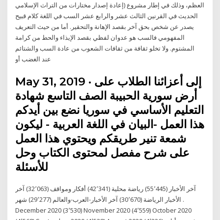
العظم، وذلك في إطار مشروع (إعادة إصدار مختارات من التراث الإسلامي
الحديث في القرنين الثالث عشر والرابع عشر السب في اللغة كلام قبيح
يصدر عن شخص بحق آخر بقصد الإهانة والتحقير. أما من حيث التعريف
المفهومي فالسب هو عدوان لفظي بقصد الإيذاء والحط من كرامة
المشتوم. ولا تخلو ثقافة من ثقافات الشعوب من عادة السب والشتائم
عند الغضب أو
May 31, 2019 · إلى أعزائنا الطلاب على
أرض سورية الحبيبة الصف التاسع شهادة
التعليم الأساسي في سوريا نضع بين أيدكم
هذا العمل -البيان في اللغة العربية - ليكون
شمعة تنير طريقكم ويحتوي هذا العمل
على شرح مفصل لمحتوى الكتاب وحل
للأسئلة
آخر الأخبار (55٬445) رياضة محلية (42٬341) أفكار ومواقف (32٬063) آخر
الأخبار الرياضة (30٬670) آخر الأخبار-العرب-والعالم (29٬277) شهر .
December 2020 (3٬530) November 2020 (4٬559) October 2020