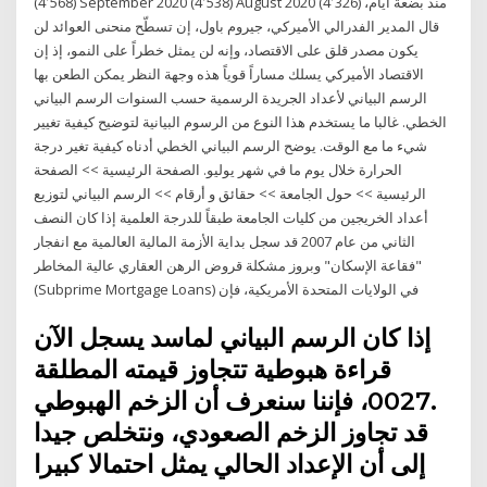
(4٬568) September 2020 (4٬538) August 2020 (4٬326) منذ بضعة أيام،
قال المدير الفدرالي الأميركي، جيروم باول، إن تسطّح منحنى العوائد لن
يكون مصدر قلق على الاقتصاد، وإنه لن يمثل خطراً على النمو، إذ إن
الاقتصاد الأميركي يسلك مساراً قوياً هذه وجهة النظر يمكن الطعن بها
الرسم البياني لأعداد الجريدة الرسمية حسب السنوات الرسم البياني
الخطي. غالبا ما يستخدم هذا النوع من الرسوم البيانية لتوضيح كيفية تغيير
شيء ما مع الوقت. يوضح الرسم البياني الخطي أدناه كيفية تغير درجة
الحرارة خلال يوم ما في شهر يوليو. الصفحة الرئيسية >> الصفحة
الرئيسية >> حول الجامعة >> حقائق و أرقام >> الرسم البياني لتوزيع
أعداد الخريجين من كليات الجامعة طبقاً للدرجة العلمية إذا كان النصف
الثاني من عام 2007 قد سجل بداية الأزمة المالية العالمية مع انفجار
"فقاعة الإسكان" وبروز مشكلة قروض الرهن العقاري عالية المخاطر
(Subprime Mortgage Loans) في الولايات المتحدة الأمريكية، فإن
إذا كان الرسم البياني لماسد يسجل الآن
قراءة هبوطية تتجاوز قيمته المطلقة
.0027، فإننا سنعرف أن الزخم الهبوطي
قد تجاوز الزخم الصعودي، ونتخلص جيدا
إلى أن الإعداد الحالي يمثل احتمالا كبيرا