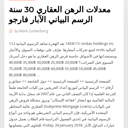
معدلات الرهن العقاري 30 سنة
الرسم البياني الآبار فارجو
by
Mark Zuckerberg
11‏‏/11‏‏/1434 بعد الهجرة شاهد الرسوم البيانية لـ ‎ondas holdings inc‎
لتتبع تحركات أسعارها. تعرّف على توقعات السوق، والأخبار ‎onds‎ المالية
ومستجداتها في الأسواق. حاسبة قرض الرهن العقاري ما هو دخل أسرتك
السنوي قبل الضرائب؟ $20,000 $25,000 $30,000 $35,000 $40,000
$45,000 $50,000 $55,000 $60,000 $65,000 $70,000 $75,000
$80,000 $85,000 …
الصفحة الرئيسية >> الصفحة الرئيسية >> حول الجامعة >> حقائق و
أرقام >> الرسم البياني لتوزيع أعداد الخريجين من كليات الجامعة طبقاً
للدرجة العلمية إذا كان النصف الثاني من عام 2007 قد سجل بداية الأزمة
المالية العالمية مع انفجار "فقاعة الإسكان" وبروز مشكلة قروض الرهن
العقاري عالية المخاطر (Subprime Mortgage Loans) في الولايات
المتحدة الأمريكية، فإن الرسم البياني الشريطي هو واحد من أنواع
الرسوم البيانية. في إحدي الفصول الدراسية قام الطلاب بعمل جدول
للحلوى التي يفضلونها. Friday, 26 January 2018. خيارات التداول الآبار