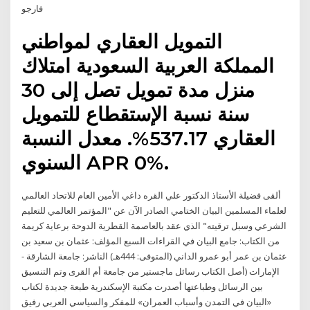
فارجو
التمويل العقاري لمواطني
المملكة العربية السعودية امتلاك
منزل مدة تمويل تصل إلى 30
سنة نسبة الإستقطاع للتمويل
العقاري 537.17%. معدل النسبة
السنوي APR 0%.
ألقى فضيلة الأستاذ الدكتور علي القره داغي الأمين العام للاتحاد العالمي
لعلماء المسلمين البيان الختامي الصادر الآن عن "المؤتمر العالمي للتعليم
الشرعي وسبل ترقيته" الذي عقد بالعاصمة القطرية الدوحة برعاية كريمة
من الكتاب: جامع البيان في القراءات السبع المؤلف: عثمان بن سعيد بن
عثمان بن عمر أبو عمرو الداني (المتوفى: 444هـ) الناشر: جامعة الشارقة -
الإمارات (أصل الكتاب رسائل ماجستير من جامعة أم القرى وتم التنسيق
بين الرسائل وطباعتها أصدرت مكتبة الإسكندرية طبعة جديدة لكتاب
«البيان في التمدن وأسباب العمران» للمفكر والسياسي العربي رفيق