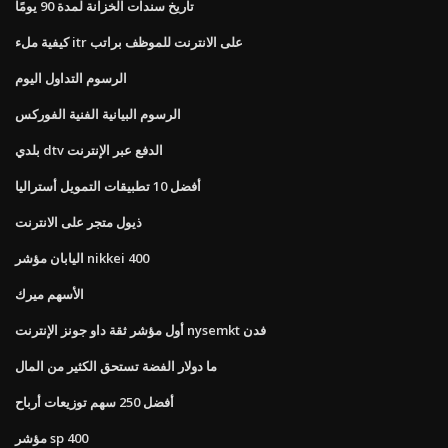
تاريخ سندات الخزانة لمدة 90 يومًا
كيفية ملء itr على الانترنت للموظف براتب
الرسوم التداول اليوم
الرسوم البيانية الفنية الفوركس
بلدي dtv الدفع عبر الإنترنت
أفضل 10 تطبيقات التمويل أستراليا
ذيول متجر على الانترنت
اليابان مؤشر nikkei 400
الأسهم ميرك
أول مؤشر ثقة داو جونز الإنترنت nysemkt فدن
ما دولار الفضة تستحق الكثير من المال
أفضل 250 سهم توزيعات أرباح
مؤشر sp 400