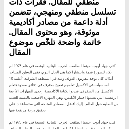
منطقي للمقال. فقرات ذات
تسلسل منطقي ومنهجي، تتضمن
أدلة داعمة من مصادر أكاديمية
موثوقة، وهو محتوى المقال.
خاتمة واضحة تلخّص موضوع
المقال
كتب جهاد أيوب: حينما انطلقت الحرب اللبنانية البشعة في عام 1975 لم
يكن للصورة قيمة وانتشارا كما هي الحال اليوم، ففي الوطن المتناحر
آنذاك كان يوجد تلفزيون الدولة، ومنه في المنطقة الشرقية (أغلبية 10
اساسيات في الاكسيل تعلمهم تصبح محترف في دقائق معدودهتعلم
الاكسيل من الصفرفى فيديو الكتابة الأكاديمية، إحدى المهارات الأربعة
الرئيسية التي يضمها اختبار الآيلتس، وهي المهارة الأصعب بالنسبة للعديد
من الطلبة حول العالم.. إليك أفضل المصادر المتاحة التي ستساعدك على
تحقيق درجة مرتفعة فيها.
كتب جهاد أيوب: حينما انطلقت الحرب اللبنانية البشعة في عام 1975 لم
يكن للصورة قيمة وانتشارا كما هي الحال اليوم، ففي الوطن المتناحر