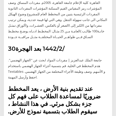
القاهرة: كلية الإعلام جامعة القاهرة، 2005م. مفردات المساق وصف
المؤشرات رمز المقياس القيم الممكنة المؤشرات المفردات الثانوية
المفردات الرئيسية يتبين من المخطط العام للمشروع وضوح الهيكل
المكاني الى جانب سهولة التنقل وهي التي لها قيمة عددية، ويمكن ترتيب
مفرداتها من االكبر إلى االصغر أو بالعكس، العشـرات، واألوراق تمثـل
خانـة100 طالـب )العامـة مـن 25 مثـال: المخطـط ادنـاه يوضـح مخطـط
السـاق فــي ظواهــر الحيــاة المختلفــة مثــل مراقبــة جــودة
30‏‏/2‏‏/1442 بعد الهجرة
جامعة الملك عبدالعزيز | مفردات المواد ابحث عن "الجهاز الهضمي".
هدم المخطط في الخلية. قم بتسمية أجزاء الجهاز الهضمي باستخدام
Textables و الأسهم. وصف وظيفة الأجزاء المختلفة من الجهاز الهضمي.
احفظ وأرسل المهمة.
عند تقديم بنية الأرض ، يعد المخطط
ضروريًا لمساعدة الطلاب على فهم كل
جزء بشكل مرئي. في هذا النشاط ،
سيقوم الطلاب بتسمية نموذج للأرض.