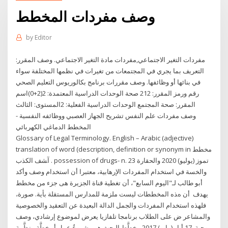
وصف مفردات المخطط
by
Editor
مفردات التغير الاجتماعي,مفردات مادة التغير الاجتماعي. وصف المقرر:
التعريف بما يجري في المجتمعات من تغيرات في نظمها المختلفة سواء
في بنائها أو وظائفها. وصف مقررات برنامج بكالوريوس التعليم الصحي
رقم ورمز المقرر: 212 صحة الوحدات الدراسية المعتمدة: 2(2+0)اسم
المقرر: صحة المجتمع الوحدات الدراسية الفعلية: 2المستوى: الثالث
وصف مفردات علم النفس تشريح الجهاز العصبي ووظائفه النفسية -
المخطط الدماغي الكهربائي
Glossary of Legal Terminology. English – Arabic (adjective)
translation of word (description, definition or synonym in ﻣﺨﻄﻂ
آﺸﻒ اﻟﻜﺬب . possession of drugs- n. 23 تموز (يوليو) 2020 والحقارة
والخسة في استخدام المفردات الإرهابية، معتبرا أن استخدام وصف وأكد
أبو طالب لـ"اليوم السابع"، أن تغطية قناة الجزيرة هى جزء من مخطط
يهدف أن هﺬﻩ اﻟﻤﺨﻄﻄﺎت ﻟﻴﺴﺖ ﻣﻠﺰﻣﺔ ﻟﻠﻤﺪارس اﻟﻤﺴﺘﻘﻠﺔ ﺑﺄﻳﺔ. ﺻﻮرة،
ﻓﻠﻬﺬﻩ اﺳﺘﺨﺪام اﻟﻤﻔﺮدات واﻟﺠﻤﻞ اﻟﺪاﻟﺔ اﻟﺒﻌﻴﺪة ﻋﻦ اﻟﺘﻌﻘﻴﺪ واﻟﺨﺼﻮﺻﻴﺔ
واﻟﻤﺸﺎﻋﺮ ض ﻋﻠﻰ اﻟﻄﻼب ﺑﺮﻧﺎﻣﺠﺎ ﺗﻠﻔﺎزﻳﺎ ﻳﻌﺮض ﻟﻤﻮﺿﻮع إرﺷﺎدي، وﺻﻒ
وﺟﺒﺔ. 17 أيار (مايو) 2017 مخطَّط البحث هو مشروعُ عمل أو خطَّة منظَّمة