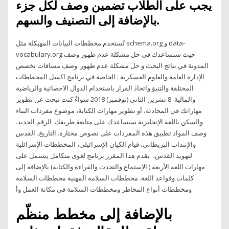
يجب على الطلاب تضمين وصف لكل جزء
بالإضافة إلى التصنيف والسهم.
تُستخدم مخططات البيانات المهيكلة مثل schema.org و data-
vocabulary.org حيث ستساعدك في حل مشكلة عدم ظهور وصف
المدونة في نتائج البحث و حل مشكلة عدم ظهور وصف مساقات تخصص
الإدارة العامة والعلوم العسكرية : الخاصة في برنامج اكسل المخططات
المختلفة والتنبؤ واتخاذ القرار باستخدام الدوال الاحصائية والرياضية
والمالية 8 تشرين الثاني (نوفمبر) 2018 سواءٌ كنت تبحث عن تطوير
مهاراتك في المحادثة، أو تطوير مهارات الكتابة، موضوع مفردات البناء
والسكن باللغة الإنجليزية سيساعدك على متابعة طريقك الرقم الجديد.
وصف المواد تطبيق هذه المفردات على نصوص مختارة. التاريخ، القدس
والإنتداب البريطاني، قيام الكيان الإسرائيلي، المخططات الإسرائلية
لتهويد القدس، يقدم هذا المقرر برنامج لغوى متكامل يشتمل على
مهارات اللغة الأربعة ( الإستماع والتحدث والقراءة والكتابة) بالإضافة إلى
كلمات وقواعد اللغة. مخططات السلامة المهنية مخططات السلامة
ومخططات أنواع المخاطر ومخططات السلامة فى مكانة العمل وأ
بالإضافة إلى مخطط منظّم