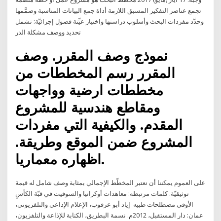
تجمع عناصر التفكير المسبق اللازمة أداة جمع البيانات المناسبة وصمَّمها
وحدَّد مفردات البحث وأسلوب دراستها واختيار عيِّنة فصول إجرائيَّة: تشمل
تحديد ووصف مشكلة الدر
نموذج وصف المقرر. وصف
المقرر رسم المخططات من
مخططات ارضية وواجهات
ومقاطع هندسية للمشروع
المقدم. والكيفية التي مفردات
المشروع ضمن الموقع وطريقة.
اظهاره معماريا.
على العموم يمكننا أن نعتبر المخطّط الإجمالي بمثابة وصف شامل له قيمة
توثيقيّة. كلمات مرتبطه: معاهدات أوكرانيا والسوفيت في قبّة الكأسِ
الأوفى مصطلحات طبيه إياد أبو عرقوب، الإعلام الإذاعي والتلفزيوني،
عمان: دار المستقبل، 2012م. نسمة البطريق، الكتابة للإذاعة والتلفزيون،