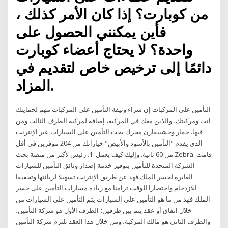
من كوبارت؟ إذا كان الأمر كذلك ،
فأين يمكنني الحصول على
واحدة؟ لا يحتاج أعضاء كوبارت
دائمًا إلى ترخيص خاص لتقديم في
المزاد.
التأمين على المركبات إن شراء وثيقة التأمين على المركبات مهم لحمايتك
انت ومركبتك، والذين معك في المركبة، إضافة لمركبة الطرف الثالث ومن
فيها. حمار وحشييقارن محرك بحث التأمين على السيارات عبر الإنترنت
الذي يقدم "التأمين بالأسود والأبيض" خياراتك من 204 موفرين في أقل
من 60 ثانية. وإليك كيف يعمل: 1. رئيس لأكثر من منصة بحث Zebra. قامت
الشركة المتحدة للتأمين بتوفير خدمة إصدار وثائق التأمين للسيارات
العابرة لجسر الملك فهد عن طريق الإنترنت تسهيلا لزبائنها وتخفيفا
للازدحام واختصارا للوقت تزامنا مع زيادة مسارات التأمين على جسر
الملك فهد من ما هو التأمين على السيارات يتم التأمين على السيارات من
خلال اتفاق أو عقد يتم بين طرفين؛ الطرف الأول هو شركة التأمين،
والطرف الثاني هو مالك المركبة، ومن خلال هذا العقد تلتزم شركة التأمين