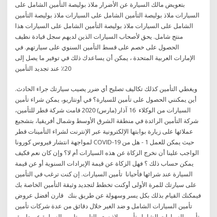
بتعويض مالك السيارة عن الأضرار ملاذ بوليصة التأمين الشامل على
السيارات ملاذ بوليصة التأمين الشامل على السيارات ملاذ بوليصة التأمين
الشامل على السيارات ملاذ بوليصة التأمين الشامل على السيارات هذا
منتج شامل. يحق لأصحاب السيارات الذين لديهم سجل قيادة نظيف
الحصول على خصم على قسط التأمين السنوي على سيارتهم. في
الإمارات العربية المتحدة ، يمكن أن يساعدك ذلك في توفير ما يصل إلى
20٪ عند تجديد التأمين
ويغطي التأمين كذلك تكاليف تصليح أي ضرر يصيب سيارتك جراء الحادث.
أين يمكنني الحصول على تأمين للسيارة؟ في أونتاريو، يمكن شراء تأمين
السيارات من الوكلاء 16 آذار (مارس) 2020 قامت شركة قطر للتأمين،
شركة التأمين الرائدة في منطقة الشرق الأوسط وشمال أفريقيا، بتشجيع
عملائها على زيارة بوابتها الإلكترونية عبر الإنترنت لشراء التأمينات قطر
لمواجهة انتشار فيروس كورونا COVID-19 حيث يمكن للعمل 1 - هل من
الواجب علينا أن نخرج الزكاة عن هذه السيارات أم لا؟ وإن كان نعم فكيف
يمكن حساب ذلك ؟ فهل الزكاة عن قيمة الإيرادات السنوية أو عن قيمة
السيارة عند شرائها فأحيانا تأمين السيارات. إن كنت ترغب في التأمين
على سيارتك للمرة الأولى أوكنت تخطط لتجديد وثيقة التأمين الخاصة بك
فيمكنك القيام بذلك بكل يسر وسهولة عن طريق بنك قارن أفضل عروض
تأمين السيارات الشامل و ضد الغير خلال دقائق من عدة شركات تأمين
تأمين السيارات الشامل,تأمين ملاذ,سعر التامين,تامين السيارة عن طريق