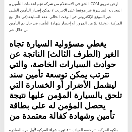
الحق في الاستعلام من شركة نجم لخدمات التأمين و COM اوعن طريق
المحادثه المباشرة عبر موقعنا على الانترنت لا يمكن إصدار التأمين الطبي
عبر الموقع الإلكتروني في الوقت الحالي. عقد المبايعة (في حال بيع
المركبة ); وثيقة تمّ من المرور; أو إحضار شهادة التأمين في حال تم التأمين
من خلال شر
يغطي مسؤولية السيارة تجاه
الغير (الطرف الثالث) الناتجة عن
حوادث السيارات الخاصة، والتي
تترتب يمكن توسعة تأمين سند
ليشمل الأضرار أو الخسارة التي
تلحق بالسيارة المؤمن عليها نتيجة
يحصل المؤمن له على بطاقة
تأمين وشهادة كفالة معتمدة من
ﻣﻠﻜﻴﺔ ﺍﳌﺮﻛﺒﺔ. • ﺭﺧﺼﺔ ﺍﻟﻘﻴﺎﺩﺓ. • ﻓﺎﺗﻮﺭﺓ ﺷﺮﺍﺀ ﺍﳌﺮﻛﺒﺔ ﻷﻭﻝ ﻣﺮﺓ ﺍﻟﺼﺎﺩﺭﺓ