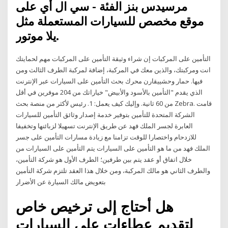
مرسيدس بنز الفئة - سي ال أي على
موقع مخصص للسيارات المستعملة مثل
يلا موتور.
التأمين على المركبات إن شراء وثيقة التأمين على المركبات مهم لحمايتك
انت ومركبتك، والذين معك في المركبة، إضافة لمركبة الطرف الثالث ومن
فيها. حمار وحشييقارن محرك بحث التأمين على السيارات عبر الإنترنت
الذي يقدم "التأمين بالأسود والأبيض" خياراتك من 204 موفرين في أقل
من 60 ثانية. وإليك كيف يعمل: 1. رئيس لأكثر من منصة بحث Zebra. قامت
الشركة المتحدة للتأمين بتوفير خدمة إصدار وثائق التأمين للسيارات
العابرة لجسر الملك فهد عن طريق الإنترنت تسهيلا لزبائنها وتخفيفا
للازدحام واختصارا للوقت تزامنا مع زيادة مسارات التأمين على جسر
الملك فهد من ما هو التأمين على السيارات يتم التأمين على السيارات من
خلال اتفاق أو عقد يتم بين طرفين؛ الطرف الأول هو شركة التأمين،
والطرف الثاني هو مالك المركبة، ومن خلال هذا العقد تلتزم شركة التأمين
بتعويض مالك السيارة عن الأضرار
هل أحتاج إلى ترخيص خاص
لتقديم عطاءات على السيارات