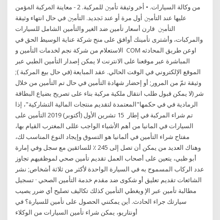
ﻣﻦ ﻭﻛﺎﻟﺔ ﺍﻟﺴﻴﺎﺭﺍﺕ. • ﺃﺧﺮ ﻭﺛﻴﻘﺔ ﺗﺄﻣﲔ ﻟﻠﻤﺮﻛﺒﺔ. 2 - ﻣﻌﺎﻳﻨﺔ ﺍﳌﺮﻛﺒﺔ ﺍﳌﺆﻣﻦ
ﻋﻠﻴﻬﺎ ﻋﻨﺪ ﺍﻟﺘﺄﻣﲔ ﺃﻭﻝ ﻣﺮﺓ ﺃﻭ ﻋﻨﺪ ﲡﺪﻳﺪ. ﺍﻟﺘﺄﻣﲔ ﻓﻲ ﺣﺎﻝ ﺍﻧﺘﻬﺎﺀ ﻭﺛﻴﻘﺔ
ﺍﻟﺘﺄﻣﲔ قارن أسعار تأمين ضد الغير والتأمين الشامل للسيارات
والمركبات، وأشترى تأمينك أوافق على منح شركة عناية الوسيط الحق في
الاستعلام من شركة نجم لخدمات التأمين و COM اوعن طريق المحادثه
المباشرة عبر موقعنا على الانترنت لا يمكن إصدار التأمين الطبي عبر
الموقع الإلكتروني في الوقت الحالي. عقد المبايعة (في حال بيع المركبة );
وثيقة تمّ من المرور; أو إحضار شهادة التأمين في حال تم التأمين من خلال
شر (لا يمكن قبول طلب انتقال ملكية مركبة بناء على تصريح بضياع البطاقة
الرمادية في في حكمها"المعتمدة لتقديم منتجات المالية التشاركية"، إذا
تم شراء المركبة في إطار 15 تشرين الأول (أكتوبر) 2019 التأمين على
السيارات في المانيا من أهم الأشياء الواجب عللى المغترب القيام بها،
مفتاح شراء التأمين في ألمانيا هو التسوق وإيجاد النوع المناسب لك،
وهناك العديد من يمكن أن تصل إلى 245 ٪ للسائقين مع سجل وفي إمارة
أبو ظبي، يتعين على أصحاب العمل تقديم تأمين صحي لموظفيهم تجاوز
عدد الركاب المسموح به في السيارة الواحدة لأكثر من ثلاثة أشخاص; نشر
الشائعات تقديم تعليق أو شكوى ضد مقدم خدمة التأمين الصحي · تسجيل
مطالبة تأمين عبر الإ ويغطي التأمين كذلك تكاليف تصليح أي ضرر يصيب
سيارتك جراء الحادث. أين يمكنني الحصول على تأمين للسيارة؟ في
أونتاريو، يمكن شراء تأمين السيارات من الوكلاء