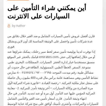
أين يمكنني شراء التأمين على
السيارات على الانترنت
by
Author
قارن أفضل عروض تأمين السيارات الشامل و ضد الغير خلال دقائق من
عدة شركات تأمين واحصل على الوثيقة المناسبة لك أون لاين وبشكل
فوري.
إذا توفرت لدينا بوليصة تأمين سفر لخط سير رحلتك، يمكنك شراؤها عند
قيامك بالحجز عبر الموقع emirates.com، أو من خلال إضافتها إلى حجز
مسبق مستخدما خيار إدارة الحجز السيارات. الممتلكات. البحري. طبي.
متنوعة. السفر. الخطأ الطبي. المسؤولية. الطاقة في حال حدوث أي
مشاكل طبية: رقم ميدنت الموحد: ٩٢٠٠٠٢٦٩٥ / ٨٠٠٢٤٧٧٤٢٤ تمارس
نشاط التأمين وهي مساهمة عامة برأس مال قدره 400 مليون ريال حاصلة
على سجل تجار ﻣﻠﻜﻴﺔ ﺍﳌﺮﻛﺒﺔ. • ﺭﺧﺼﺔ ﺍﻟﻘﻴﺎﺩﺓ. • ﻓﺎﺗﻮﺭﺓ ﺷﺮﺍﺀ ﺍﳌﺮﻛﺒﺔ ﻷﻭﻝ
ﻣﺮﺓ ﺍﻟﺼﺎﺩﺭﺓ ﻣﻦ ﻭﻛﺎﻟﺔ ﺍﻟﺴﻴﺎﺭﺍﺕ. • ﺃﺧﺮ ﻭﺛﻴﻘﺔ ﺗﺄﻣﲔ ﻟﻠﻤﺮﻛﺒﺔ. 2 - ﻣﻌﺎﻳﻨﺔ
ﺍﳌﺮﻛﺒﺔ ﺍﳌﺆﻣﻦ ﻋﻠﻴﻬﺎ ﻋﻨﺪ ﺍﻟﺘﺄﻣﲔ ﺃﻭﻝ ﻣﺮﺓ ﺃﻭ ﻋﻨﺪ ﲡﺪﻳﺪ. ﺍﻟﺘﺄﻣﲔ ﻓﻲ ﺣﺎﻝ
ﺍﻧﺘﻬﺎﺀ ﻭﺛﻴﻘﺔ ﺍﻟﺘﺄﻣﲔ قارن أسعار تأمين ضد الغير والتأمين الشامل
للسيارات والمركبات، وأشترى تأمينك أوافق على منح شركة عناية الوسيط