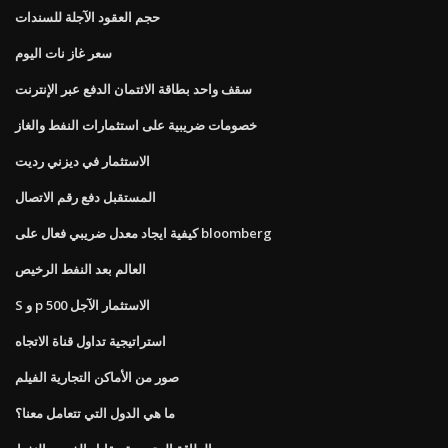
حجم العقود الآجلة للسندات
سعر غاز نات اليوم
سقف واحد بطاقة الائتمان الدفع عبر الإنترنت
خصومات ضريبية على استثمارات النفط والغاز
الاستثمار في ديزني رديت
المستقبل دفع رقم الاتصال
كيفية ايجاد معدل ضريبي فعال على bloomberg
العالم بعد النفط الرخيص
S و p 500 الاستثمار الآجل
استراتيجية تداول قناة الاتجاه
صور من الأماكن التجارية الفيلم
ما هي الدول التي تتعامل معنا؟