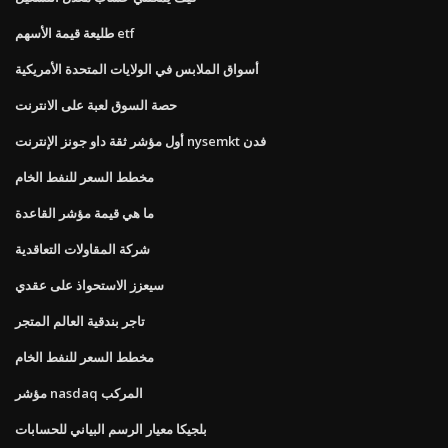
طليعة قيمة الأسهم etf
أسواق الملابس في الولايات المتحدة الأمريكية
حصة السوق لعبة على الانترنت
أول مؤشر ثقة داو جونز الإنترنت nysemkt فدن
مخطط السعر للنفط الخام
ما هي قيمة مؤشر القاعدة
شركة المقاولات التعاقدية
سيعزز الاستحواذ على عقدي
تاجر بندقية العالم المتجر
مخطط السعر للنفط الخام
مؤشر nasdaq المركب
بلجيكا معيار الرسم البياني للحسابات