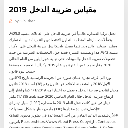
مقياس ضريبة الدخل 2019
by
Publisher
تحتل تركيا الصدارة عالمياً في ضريبة الدخل على العائلات بنسبة 25.8%،
وفقاً لأحدث أرقام "منظمة التعاون الاقتصادي والتنمية"، تليها الدنمارك
وفنلندا وهولندا والنرويج، فيما تتصدّر بلجيكا دول ضريبة الدخل على الأفراد
بنسبة 42%. هذا وتضمنت النشرة فصلا حول التحصيلات الضريبية من حيث
تحصيلات ضريبة الدخل والمبيعات حتى نهاية شهر ايلول من العام الحالي
2020 مقارنه مع نفس الفترة من عام 2019 وكذلك التحصيلات مصنفة
حسب بنود قانون
ورد الى غرفة تجارة عمان صورة عن الجريدة الرسمية تاريخ 3/كانون
الأول/2018 والمتضمنة الاعلام عن قانون رقم (38) لسنة 2018 قانون
معدل لقانون ضريبة الدخل و يعمل به اعتبارا من 1/1/2019 كما واشار إلى
ارتفاع ضريبة الدخل خلال العام الماضي 2020 حيث بلغت (1.138) مليار
دينار ‏في حين كانت خلال العام 2019 ما مقداره (1.020) مليار دينار اي
#الأردنلتقديم الدعم المادي من أجل المساعدة في تطوير محتوى القناة:-
باتريون Patreon:https://www About Press Copyright Contact us
Creators Advertise Developers Terms Privacy Policy & Safety