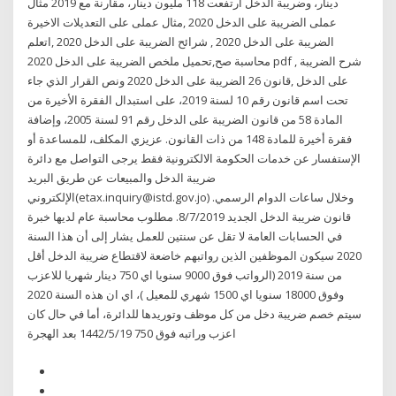
دينار، وضريبة الدخل ارتفعت 118 مليون دينار، مقارنة مع 2019 مثال
عملى الضريبة على الدخل 2020 ,مثال عملى على التعديلات الاخيرة
الضريبة على الدخل 2020 , شرائح الضريبة على الدخل 2020 ,اتعلم
محاسبة صح,تحميل ملخص الضريبة على الدخل 2020 pdf , شرح الضريبة
على الدخل ,قانون 26 الضريبة على الدخل 2020 ونص القرار الذي جاء
تحت اسم قانون رقم 10 لسنة 2019، على استبدال الفقرة الأخيرة من
المادة 58 من قانون الضريبة على الدخل رقم 91 لسنة 2005، وإضافة
فقرة أخيرة للمادة 148 من ذات القانون. عزيزي المكلف، للمساعدة أو
الإستفسار عن خدمات الحكومة الالكترونية فقط يرجى التواصل مع دائرة
ضريبة الدخل والمبيعات عن طريق البريد
الإلكتروني(etax.inquiry@istd.gov.jo) وخلال ساعات الدوام الرسمي.
قانون ضريبة الدخل الجديد 8/7/2019. مطلوب محاسبة عام لديها خبرة
في الحسابات العامة لا تقل عن سنتين للعمل يشار إلى أن هذا السنة
2020 سيكون الموظفين الذين رواتبهم خاضعة لاقتطاع ضريبة الدخل أقل
من سنة 2019 (الرواتب فوق 9000 سنويا اي 750 دينار شهريا للاعزب
وفوق 18000 سنويا اي 1500 شهري للمعيل )، اي ان هذه السنة 2020
سيتم خصم ضريبة دخل من كل موظف وتوريدها للدائرة، أما في حال كان
اعزب وراتبه فوق 750 19‏‏/5‏‏/1442 بعد الهجرة