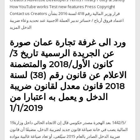
How YouTube works Test new features Press Copyright
Contact us Creators قرار وزير المالية رقم 418 لسنة 2016 بشأن
اعتماد فروق أرباح / خسائر تدبير العملة الاجنبية عند تحديد وعاء ضريبة
الدخل المزيد
ورد الى غرفة تجارة عمان صورة
عن الجريدة الرسمية تاريخ 3/
كانون الأول/2018 والمتضمنة
الاعلام عن قانون رقم (38) لسنة
2018 قانون معدل لقانون ضريبة
الدخل و يعمل به اعتبارا من
1/1/2019
19‏‏/5‏‏/1442 بعد الهجرة مصدر حكومي قال إن الاتجاه الحالي داخل وزارة
المالية يصب في خانة صياغة قانون جديد لضريبة الدخل، مضيفًا أن قانون
ضريبة الدخل الصادر بالعام 2015 سيُلغى، أو تعاد صياغة غالبية مواده