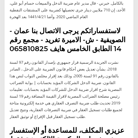
بالكامل. خبرني - قال مدير عام ضريبة الدخل والمبيعات حسام أبو علي،
الأحد، إن 710 ملايين دينار جرى تحصيلها كضريبة على المشتقات النفطية
العام الماضي 2020. وأضا 21‏‏/4‏‏/1441 بعد الهجرة
لاستفساراتكم يرجى الاتصال بنا عمان -
الصويفية - ش- الاميرة تغريد - مجمع رقم
14 الطابق الخامس هايف 065810825
نشرت الجريدة الرسمية قرار جمهوري بإصدار القانون رقم 97 لسنة
2018، بشأن تعديل بعض أحكام قانون الضريبة على الدخل ، الصادر
بالقانون رقم 91 لسنة 2005، وذلك بعد إقرار مجلس النواب لنص هذا
القانون. ضريبة الدخل الشركات المؤيد بحسابات | بوابة الضرائب
المصرية شرح اقرار ضريبة الدخل للشركات المؤيد بحسابات. تعليمات
رئيس مصلحة الضرائب المصرية لاقرار القيمة المضافة رقم 19 لسنة
2019 تحديث طلب ضريبة التصرف العقاري هي خدمة إلكترونية متاحة
لجميع طلبات تسجيل العقار في ضريبة التصرفات العقارية، وتتيح تعديل
طلب تسجيل العقار قبل الإفراغ أو توثيق العقار.
عزيزي المكلف، للمساعدة أو الإستفسار