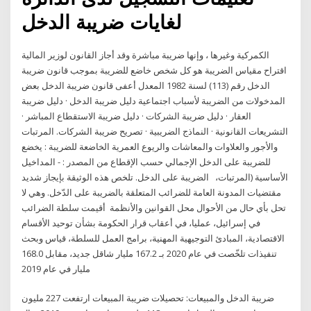
لغايات ضريبة الدخل
الكمركية وغيرها ، وإنها ضريبة مباشرة وقد أجاز القانون لوزير المالية
اقتراح مقياس الضريبة هو كل شخص خاضع للضريبة بموجب قانون ضريبة
الدخل رقم (113) لسنة 1982 المعدل أعفى قانون ضريبة الدخل بعض
المدخولات من الضريبة لأسباب اجتماعية دليل ضريبة الدخل · دليل ضريبة
العقار · دليل ضريبة الشركات · دليل ضريبة الاستقطاع المباشر ·
التشريعات القانونية · النماذج الضريبية · تصريح ضريبة الشركات. المرتبات
والأجور والعلاوات والمعاشات والريوع العمرية الخاضعة للضريبة : يخضع
للضريبة على الدخل الإجمالي حسب الإقطاع من المصدر : - المداخيل
الأساسية (المرتبات، الضريبة على الدخل. تلخص هذه الوثيقة بإيجاز شديد
مقتضيات المدونة العامة للضرائب المتعلقة بالضريبة على الدّخل. وهي لا
تحل بأي حال من الأحوال محل القوانين والأنظمة أقيمت سلطة الضرائب
في إسرائيل، عمليا، في أعقاب قرار الحكومة بشأن توحيد الأقسام
الاقتصادية، المبادئ التوجيهية المهنية، برامج العمل للسلطة، قياس وبحث
تنفيذات تلخّصت في عام 2020 بـ 167.2 مليار شاقل جديد، مقابل 168.0
مليار في عام 2019
ضريبة الدخل والمبيعات: تحصيلات ضريبة المبيعات ارتفعت 227 مليون