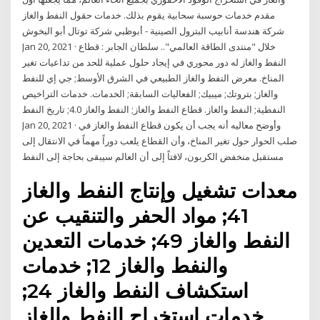
مقدم خدمات حوسبة سحابية يقوم بذلك. خدمات حقول النفط والغاز
شركة هندسة أنابيب البترول الصينية - أبوظبي شركة توتال أبو البخوش
Jan 20, 2021 · خلال "منتدى الطاقة العالمي".. سلطان الجابر : قطاع
النفط والغاز له دور محوري في إيجاد حلول عملية للحد من تداعيات تغير
المناخ. معرض النفط والغاز الطبيعي في الشرق الأوسط; جي إي للنفط
والغاز; بتروتك; ميبيك; الفعاليات السابقة; الخدمات. خدمات التراخيص
النفطية; النفط والغاز. قطاع النفط والغاز; النفط والغاز 4.0; تاريخ النفط
Jan 20, 2021 · وأوضح معاليه أنه يجب أن يكون قطاع النفط والغاز في
صلب الحوار حول تغير المناخ، وأن القطاع يلعب دوراً مهماً في الانتقال إلى
مستقبل منخفض الكربون، لافتاً إلى أن العالم سيبقى بحاجة إلى النفط
معدات تشغيل وإنتاج النفط والغاز
41; مواد الحفر والتنقيب عن
النفط والغاز 49; خدمات التعدين
والنفط والغاز 12; خدمات
استكشاف النفط والغاز 24;
خدمات استخراج النفط والغاز