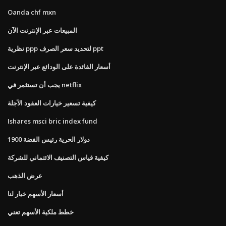
Oanda chf mxn
المبيعات عبر الإنترنت الآن
نظرية ppp لتحديد سعر الصرف ppt
أسعار الفائدة على الودائع عبر الإنترنت
يجب أن تستثمر في netflix
كيفية تسعير خيارات العقود الآجلة
Ishares msci bric index fund
1900 دولار الحرية رئيس الفضة
كيفية قياس التصنيف الائتماني للشركة
عرض الذهب
أسعار الأسهم خيار لنا
خطط ملكية الأسهم تعني