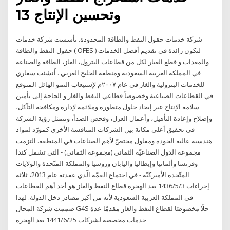
وتحسين الإنتاج 13
شركة خدمات حقول النفط والطاقة المحدودة. تأسست شركة خدمات
حقول النفط والطاقة ( OFES ) لتكون رائدة في تقديم أفضل الخدمات
والمعدات و قطع الغيار لكل من قطاعات البترول، الغاز، الطاقة والصناعة
في المملكة العربية السعودية ومنطقة الخليج العربي . اُنشئت سفاري
للخدمات البترولية والغاز في عام ٢٠٠٧م لإستيعاب النمو الهائل المتوقع
في القطاعات الصناعية وخصوصاً قطاعي النفط والغاز و الحاجة إلى تأمين
سلامة الإنتاج عبر إيجاد حلول متطورة وملائمة لإدارة ومكافحة التآكل،
وإصلاح وإعادة التأهيل، وأعمال العزل، وفحص الصدأ، وتتمثل رؤية الشركة
في تحقيق أعلى مكانة بين الشركات المنافسة الأخرى كمورّد لمواد
هندسية عالية الجودة ومقاول مختصّ لأهم الصناعات في المنطقة. التزمت
مجموعة الدول الصناعيّة الثماني (مجموعة الثماني) - التي تشمل كندا
وفرنسا وألمانيا وإيطاليا واليابان وروسيا والمملكة المتّحدة والولايات
المتّحدة الأميركيّة - في اجتماع القمّة الّذي عقدته عام 2013، ثلاثة
إجراءات 3‏‏/5‏‏/1436 بعد الهجرة قطاع النفط والغاز هو أحد أهم القطاعات
في المملكة العربية السعودية لأنه من أكبر مصادر دخل الدولة. لهذا
صممت شركة المجال G4S حلًا مخصوصًا لقطاع النفط والغاز مقدمًا عدة
خدمات مخصصة لشركات 25‏‏/6‏‏/1441 بعد الهجرة