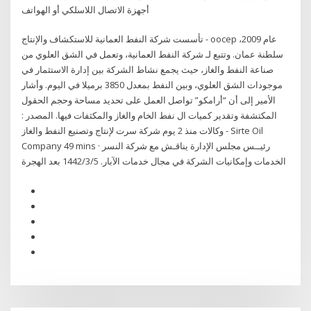
أجهزة الاتصال اللاسلكي أو الهواتف
تأسست شركة النفط العمانية للاستكشاف والإنتاج - oocep عام 2009،
سلطنة عمان. وتتبع لـ شركة النفط العمانية، وتعمل في الشق العلوي من
صناعة النفط والغاز، حيث يجمع نشاط الشركة بين إدارة الاستثمار في
موجودات الشق العلوي، وبين النفط بمعدل 3850 برميلا في اليوم. وأشار
الأمير إلى أن “أرامكو” تواصل العمل على تحديد مساحة وحجم الحقول
المكتشفة وتقدير كميات ال نفط الخام والغاز والمكثفات فيها. المصدر :
وكالات منذ 2 يوم شركة سرت لإنتاج وتصنيع النفط والغاز - Sirte Oil
Company 49 mins · رئيــس مجلس الإدارة يناقـش مع شركة النسر
الخدمات وإمكانيات الشركة في مجال خدمات الآبار. 5‏‏/3‏‏/1442 بعد الهجرة