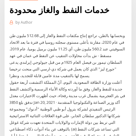
خدمات النفط والغاز محدودة
by
Author
وبحسابها بالطن، تراجع إنتاج مكثفات النفط والغاز إلى 512.68 مليون طن
في عام 2020، مقارنة بأعلى مستوى سجلته روسيا في فترة ما بعد الاتحاد
السوفيتي عند 560.2 مليون طن، أي 11.25 مليون برميل يوميا، عام 2019.
مسقط - ش بدأت محاولات التنقيب عن النفط في عمان في عهد
السلطان تيمور بن فيصل العام 1925م من قبل جيولوجي إيرلندي يدعى
"جورج ليز" الذي كان يعمل في شركة دي-ارسي التي منحت ترخيصا
يسمح لها بالتنقيب مدة عامين قابلة للتجديد، ونظرا
أعلنت وزارة الطاقة السعودية، اليوم، أنّ المملكة اكتشفت أربعة حقول
جديدة للنفط والغاز، وفق ما أوردته وكالة الأنباء الرسمية.واكتشف النفط
في بئر العجرمية بشمال غرب مدينة رفحاء، حيث أظهرت الاختبارات معدل
تدفق بلغ 3850 Jan 20, 2021 · أكد وزير الصناعة والتكنولوجيا المتقدمة
الرئيس التنفيذي لشركة بترول أبو ظبي الوطنية "أدنوك" ومجموعة
شركاتها الدكتور سلطان الجابر، على قوة العلاقات الثنائية الاستراتيجية
التي تربط بين دولة الإمارات والولايات المتحدة تعهدت شركة غوغل
بالتوقف عن بناء أدوات ذكاء اصطناعي (ai) التي تساعد شركات النفط
والغاز في استخراج الوقود الأحفوري بجميع أنحاء العالم، مما يجعلها أول