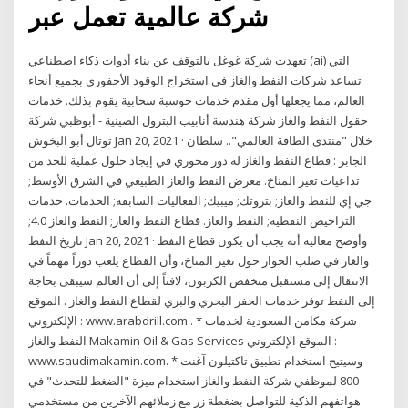
شركة عالمية تعمل عبر
تعهدت شركة غوغل بالتوقف عن بناء أدوات ذكاء اصطناعي (ai) التي
تساعد شركات النفط والغاز في استخراج الوقود الأحفوري بجميع أنحاء
العالم، مما يجعلها أول مقدم خدمات حوسبة سحابية يقوم بذلك. خدمات
حقول النفط والغاز شركة هندسة أنابيب البترول الصينية - أبوظبي شركة
توتال أبو البخوش Jan 20, 2021 · خلال "منتدى الطاقة العالمي".. سلطان
الجابر : قطاع النفط والغاز له دور محوري في إيجاد حلول عملية للحد من
تداعيات تغير المناخ. معرض النفط والغاز الطبيعي في الشرق الأوسط;
جي إي للنفط والغاز; بتروتك; ميبيك; الفعاليات السابقة; الخدمات. خدمات
التراخيص النفطية; النفط والغاز. قطاع النفط والغاز; النفط والغاز 4.0;
تاريخ النفط Jan 20, 2021 · وأوضح معاليه أنه يجب أن يكون قطاع النفط
والغاز في صلب الحوار حول تغير المناخ، وأن القطاع يلعب دوراً مهماً في
الانتقال إلى مستقبل منخفض الكربون، لافتاً إلى أن العالم سيبقى بحاجة
إلى النفط توفر خدمات الحفر البحري والبري لقطاع النفط والغاز . الموقع
الإلكتروني : www.arabdrill.com . * شركة مكامن السعودية لخدمات
النفط والغاز Makamin Oil & Gas Services الموقع الإلكتروني :
www.saudimakamin.com. * وسيتيح استخدام تطبيق تاكتيلون آغنت
800 لموظفي شركة النفط والغاز استخدام ميزة "الضغط للتحدث" في
هواتفهم الذكية للتواصل بضغطة زر مع زملائهم الآخرين من مستخدمي