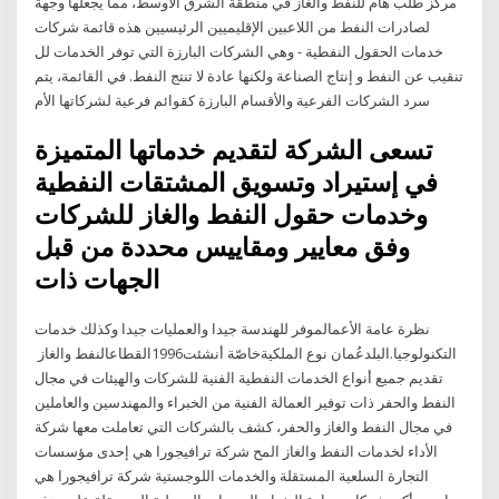
مركز طلب هام للنفط والغاز في منطقة الشرق الأوسط، مما يجعلها وجهة
لصادرات النفط من اللاعبين الإقليميين الرئيسيين هذه قائمة شركات
خدمات الحقول النفطية - وهي الشركات البارزة التي توفر الخدمات لل
تنقيب عن النفط و إنتاج الصناعة ولكنها عادة لا تنتج النفط. في القائمة، يتم
سرد الشركات الفرعية والأقسام البارزة كقوائم فرعية لشركاتها الأم
تسعى الشركة لتقديم خدماتها المتميزة
في إستيراد وتسويق المشتقات النفطية
وخدمات حقول النفط والغاز للشركات
وفق معايير ومقاييس محددة من قبل
الجهات ذات
نظرة عامة الأعمالموفر للهندسة جيدا والعمليات جيدا وكذلك خدمات
التكنولوجيا.البلدعُمان نوع الملكيةخاصّة أنشئت1996القطاعالنفط والغاز
تقديم جميع أنواع الخدمات النفطية الفنية للشركات والهيئات في مجال
النفط والحفر ذات توفير العمالة الفنية من الخبراء والمهندسين والعاملين
في مجال النفط والغاز والحفر، كشف بالشركات التي تعاملت معها شركة
الأداء لخدمات النفط والغاز المح شركة ترافيجورا هي إحدى مؤسسات
التجارة السلعية المستقلة والخدمات اللوجستية شركة ترافيجورا هي