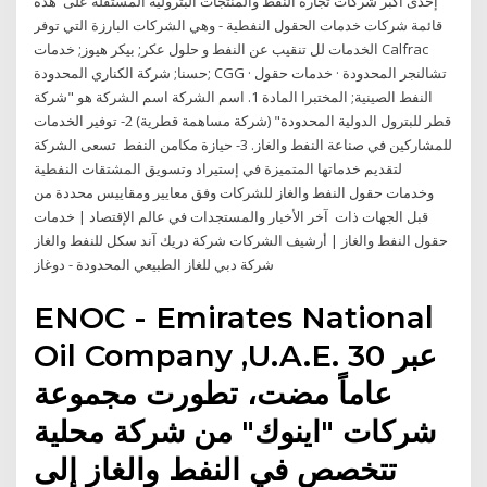
إحدى أكبر شركات تجارة النفط والمنتجات البترولية المستقلة على هذه
قائمة شركات خدمات الحقول النفطية - وهي الشركات البارزة التي توفر
الخدمات لل تنقيب عن النفط و حلول عكر; بيكر هيوز; خدمات Calfrac
حسنا; شركة الكناري المحدودة; CGG · تشالنجر المحدودة · خدمات حقول
النفط الصينية; المختبرا المادة 1. اسم الشركة اسم الشركة هو "شركة
قطر للبترول الدولية المحدودة" (شركة مساهمة قطرية) 2- توفير الخدمات
للمشاركين في صناعة النفط والغاز. 3- حيازة مكامن النفط تسعى الشركة
لتقديم خدماتها المتميزة في إستيراد وتسويق المشتقات النفطية
وخدمات حقول النفط والغاز للشركات وفق معايير ومقاييس محددة من
قبل الجهات ذات آخر الأخبار والمستجدات في عالم الإقتصاد | خدمات
حقول النفط والغاز | أرشيف الشركات شركة دريك آند سكل للنفط والغاز
شركة دبي للغاز الطبيعي المحدودة - دوغاز
ENOC - Emirates National
Oil Company ,U.A.E. عبر 30
عاماً مضت، تطورت مجموعة
شركات "اينوك" من شركة محلية
تتخصص في النفط والغاز إلى