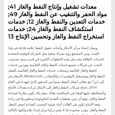
معدات تشغيل وإنتاج النفط والغاز 41;
مواد الحفر والتنقيب عن النفط والغاز 49;
خدمات التعدين والنفط والغاز 12; خدمات
استكشاف النفط والغاز 24; خدمات
استخراج النفط والغاز وتحسين الإنتاج 13
ويمثل إنشاء مركز الابتكار وأبحاث حقول النفط علامة فارقة في هذا
الصدد، ومن المشجع رؤية شركة محلية مثل الشركة الوطنية المتحدة
لخدمات الطاقة تتخذ مثل هذه الخطوات الكبيرة في فترة زمنية محدودة.
البحث عن شركات تصنيع خدمات النفط والغاز العالمية موردين خدمات
النفط والغاز العالمية ومنتجات خدمات النفط والغاز العالمية بأفضل
الأسعار في Alibaba.com النفط والغاز ومستقبل البوليمرات واللامعادن،
إلى أين؟ مع تعافي أسعار النفط نسبياً من التدهور الذي شهدته في العام
2014، تحتاج شركات النفط والغاز إلى الابتكار لزيادة معدلات الإنتاج
والمحافظة عليها للبقاء في المنافسة. هناك نمط يكاد يكون ملازما لصناعة
النفط والغاز، وهو أن تبني معطيات التقدم التكنولوجيا وتطويرها في زيادة
سعة الإنتاج يكون في الغالب أثناء نشوء المنحنى الصاعد لسعر النفط.
النفط والغاز: موارد محدودة قد لا تعتبر تركيا مركز إمداد هام ولكنها بالتأكيد